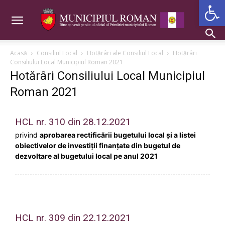
Deschide b
Acasă
Consiliul Local
Hotărâri ale Consiliul Local
Hotărâri
Consiliului Local Municipiul Roman 2021
Hotărâri Consiliului Local Municipiul
Roman 2021
HCL nr. 310 din 28.12.2021
privind
aprobarea rectificării bugetului local și a listei
obiectivelor de investiții finanțate din bugetul de
dezvoltare al bugetului local pe anul 2021
HCL nr. 309 din 22.12.2021