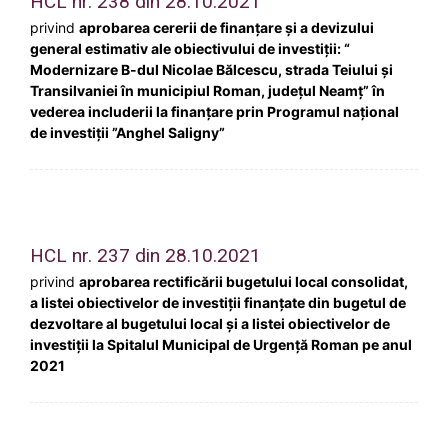
HCL nr. 238 din 28.10.2021
privind
aprobarea cererii de finanțare și a devizului
general estimativ ale obiectivului de investiţii: “
Modernizare B-dul Nicolae Bălcescu, strada Teiului și
Transilvaniei în municipiul Roman, județul Neamț” în
vederea includerii la finanțare prin Programul național
de investiții ”Anghel Saligny”
HCL nr. 237 din 28.10.2021
privind
aprobarea rectificării bugetului local consolidat,
a listei obiectivelor de investiții finanțate din bugetul de
dezvoltare al bugetului local și a listei obiectivelor de
investiții la Spitalul Municipal de Urgență Roman pe anul
2021