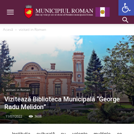
Deschide b
Acasă
vizitati in Roman
vizitati in Roman
Vizitează Biblioteca Municipală “George
Radu Melidon”
11/07/2022
3608
Instituţia culturală cu valenţe multiple ce