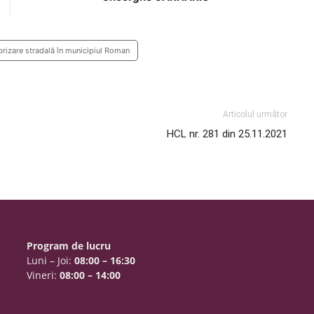
ubrizare stradală în municipiul Roman
Articolul următor
HCL nr. 281 din 25.11.2021
Program de lucru
Luni – Joi:
08:00 – 16:30
Vineri:
08:00 – 14:00