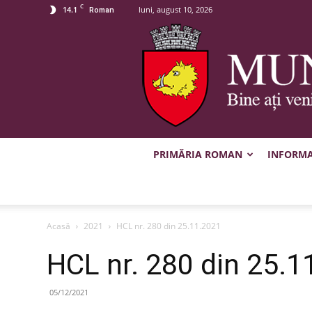
C
14.1
luni, august 10, 2026
Roman
PRIMĂRIA ROMAN
INFORMAȚ
Acasă
2021
HCL nr. 280 din 25.11.2021
HCL nr. 280 din 25.1
05/12/2021