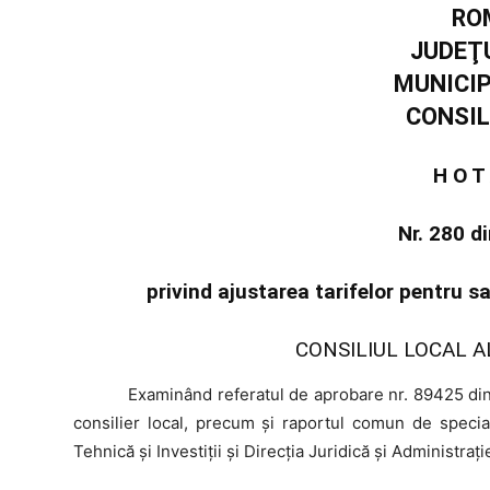
RO
JUDEŢ
MUNICI
CONSIL
H O T
Nr. 280 d
privind ajustarea tarifelor pentru 
CONSILIUL LOCAL A
Examinând
referatul de aprobare nr. 89425 din
consilier local, precum şi raportul comun de special
Tehnică și Investiții și Direcția Juridică și Administrați