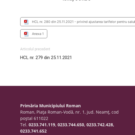
HCL nr. 280 din 25.11.2021 - privind ajustarea tarifelor pentru sal
Anexa 1
Articolul precedent
HCL nr. 279 din 25.11.2021
Primăria Municipiului Roman
Roman, Piaţa Roman-Vodă, nr. 1, jud. Neamţ, cod
poştal 611022
Tel.
0233.741.119, 0233.744.650, 0233.742.428,
0233.741.652