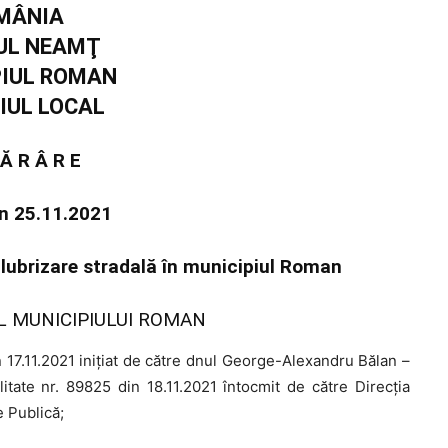
MÂNIA
UL NEAMŢ
PIUL ROMAN
IUL LOCAL
 Ă R Â R E
in 25.11.2021
salubrizare stradală în municipiul Roman
L MUNICIPIULUI ROMAN
 17.11.2021 iniţiat de către dnul George-Alexandru Bălan –
itate nr. 89825 din 18.11.2021 întocmit de către Direcția
e Publică;