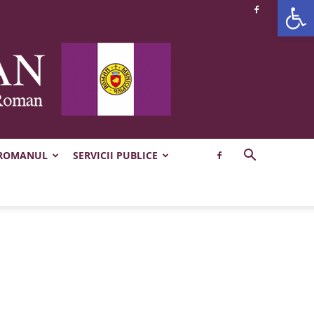
Deschide b
 ROMANUL
SERVICII PUBLICE