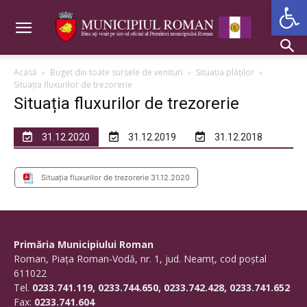
De
Acasă
Buget din toate sursele de venituri
Situația plăților
Situația fluxurilor de trezorerie
Situația fluxurilor de trezorerie
31.12.2020
31.12.2019
31.12.2018
Situația fluxurilor de trezorerie 31.12.2020
Primăria Municipiului Roman
Roman, Piaţa Roman-Vodă, nr. 1, jud. Neamţ, cod poştal
611022
Tel.
0233.741.119, 0233.744.650, 0233.742.428, 0233.741.652
Fax:
0233.741.604