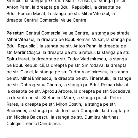
Siretului, la stanga pe strada Martir Cloşca, la stanga pe str.
Anton Pann, la dreapta pe Bdul. Republicii, la dreapta pe
Bdul. Roman Musat, la stanga pe str. Mihai Viteazul, la
dreapta Centrul Comercial Value Centre
Pe retur
: Centrul Comercial Value Centre, la stanga pe strada
Mihai Viteazul, la dreapta pe Bdul. Roman Musat, la stanga pe
Bdul. Republicii, la stanga pe str. Anton Pann, la dreapta pe
str. Martir Cloşca, la dreapta pe str. Siretului, la stanga pe str.
Spiru Haret, la dreapta pe str. Tudor Vladimirescu, la stanga
pe Bdul. Republicii, la dreapta pe str. Smirodava, la dreapta
pe str. Gloriei, la stanga pe str. Tudor Vladimirescu, la stanga
pe str. Mihai Eminescu, la dreapta pe str. Tineretului, la stanga
pe str. Dobrogeanu Gherea, la stanga pe Bdul. Roman Musat,
la dreapta pe str. Aprodu Arbore, la dreapta pe str. Sucedava,
la dreapta pe str. Stefan cel Mare, la stanga pe str. Petru
Rares, la dreapta pe str. Miron Costin, la stanga pe str.
Bucovinei, la stanga pe str. Ion Luca Caragiale, la dreapta pe
str. Nicolae Balcescu, la stanga pe str. Dumitru Martinas –
Colegiul Tehnic Danubiana.