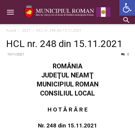
Deschide b
Acasă
2021
HCL nr. 248 din 15.11.2021
HCL nr. 248 din 15.11.2021
15/11/2021
0
ROMÂNIA
JUDEŢUL NEAMŢ
MUNICIPIUL ROMAN
CONSILIUL LOCAL
H O T Ă R Â R E
Nr. 248 din 15.11.2021