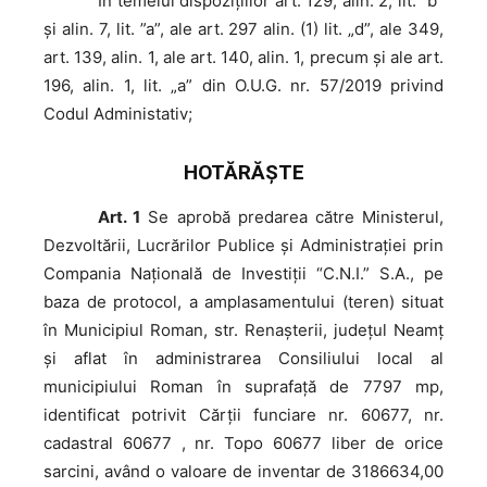
În
temeiul dispoziţiilor art. 129, alin. 2, lit. ”b”
şi alin. 7, lit. ”a”, ale art. 297 alin. (1) lit. „d”, ale 349,
art. 139, alin. 1, ale art. 140, alin. 1, precum şi ale art.
196, alin. 1, lit. „a” din O.U.G. nr. 57/2019 privind
Codul Administativ;
HOTĂRĂŞTE
Art. 1
Se aprobă predarea către Ministerul,
Dezvoltării, Lucrărilor Publice și Administrației prin
Compania Naţională de Investiţii “C.N.I.” S.A., pe
baza de protocol, a amplasamentului (teren) situat
în Municipiul Roman, str. Renașterii, județul Neamț
și aflat în administrarea Consiliului local al
municipiului Roman în suprafață de 7797 mp,
identificat potrivit Cărții funciare nr. 60677, nr.
cadastral 60677 , nr. Topo 60677 liber de orice
sarcini, având o valoare de inventar de 3186634,00