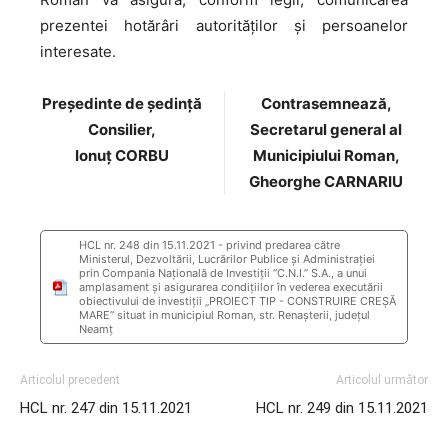
prezentei hotărâri autorităţilor şi persoanelor
interesate.
Preşedinte de şedinţă
Contrasemnează,
Consilier,
Secretarul general al
Ionuț CORBU
Municipiului Roman,
Gheorghe CARNARIU
HCL nr. 248 din 15.11.2021 - privind predarea către
Ministerul, Dezvoltării, Lucrărilor Publice și Administrației
prin Compania Naţională de Investiţii “C.N.I.” S.A., a unui
amplasament și asigurarea condițiilor în vederea executării
obiectivului de investiţii „PROIECT TIP - CONSTRUIRE CREȘĂ
MARE” situat in municipiul Roman, str. Renașterii, județul
Neamț
Articolul precedent
Articolul următor
HCL nr. 247 din 15.11.2021
HCL nr. 249 din 15.11.2021