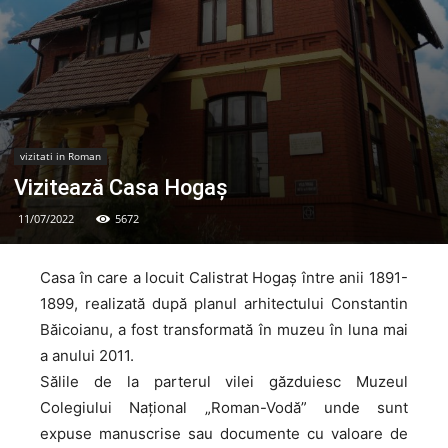
vizitati in Roman
Vizitează Casa Hogaș
11/07/2022
5672
Casa în care a locuit Calistrat Hogaş între anii 1891-
1899, realizată după planul arhitectului Constantin
Băicoianu, a fost transformată în muzeu în luna mai
a anului 2011.
Sălile de la parterul vilei găzduiesc Muzeul
Colegiului Naţional „Roman-Vodă” unde sunt
expuse manuscrise sau documente cu valoare de