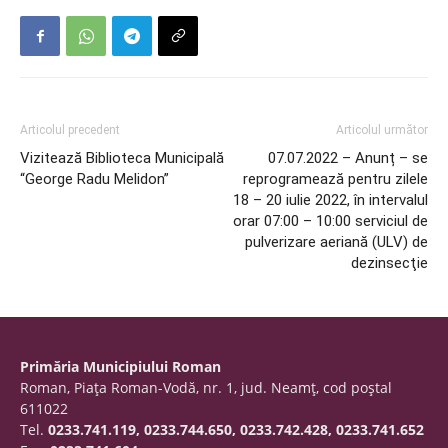
Articolul precedent
Articolul următor
Vizitează Biblioteca Municipală
07.07.2022 – Anunț – se
“George Radu Melidon”
reprogramează pentru zilele
18 – 20 iulie 2022, în intervalul
orar 07:00 – 10:00 serviciul de
pulverizare aeriană (ULV) de
dezinsecţie
Primăria Municipiului Roman
Roman, Piaţa Roman-Vodă, nr. 1, jud. Neamţ, cod poştal
611022
Tel.
0233.741.119, 0233.744.650, 0233.742.428, 0233.741.652