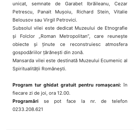
unicat, semnate de Garabet Ibrăileanu, Cezar
Petrescu, Panait Muşoiu, Richard Stein, Vitalie
Belousov sau Virgil Petrovici.
Subsolul vilei este dedicat Muzeului de Etnografie
și Folclor „Roman Metropolitan”, care reuneşte
obiecte şi ţinute ce reconstruiesc atmosfera
gospodăriilor ţărăneşti din zonă.
Mansarda vilei este destinată Muzeului Ecumenic al
Spiritualităţii Româneşti.
Program tur ghidat gratuit pentru romașcani:
în
fiecare zi de joi, ora 12.00.
Programări
se pot face la nr. de telefon
0233.208.621