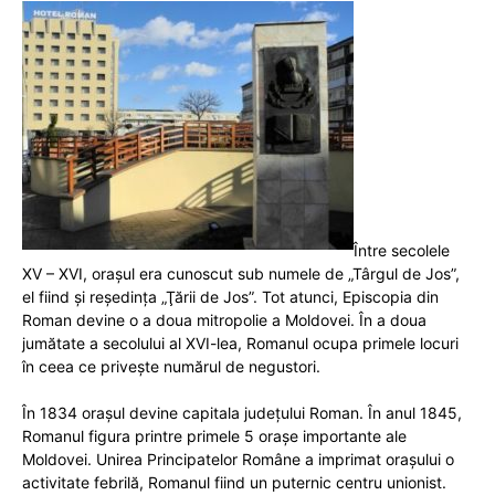
Între secolele
XV – XVI, oraşul era cunoscut sub numele de „Târgul de Jos”,
el fiind şi reşedinţa „Ţării de Jos”. Tot atunci, Episcopia din
Roman devine o a doua mitropolie a Moldovei. În a doua
jumătate a secolului al XVI-lea, Romanul ocupa primele locuri
în ceea ce priveşte numărul de negustori.
În 1834 oraşul devine capitala judeţului Roman. În anul 1845,
Romanul figura printre primele 5 oraşe importante ale
Moldovei. Unirea Principatelor Române a imprimat oraşului o
activitate febrilă, Romanul fiind un puternic centru unionist.