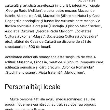
Activitatea
culturală şi artistică gravitează în jurul Bibliotecii Municipale
„George Radu Melidon”, a celor patru muzee: Muzeul de
Istorie, Muzeul de Artă, Muzeul de Ştiinţe ale Naturii și Casa
Hogaș și a asociațiilor și fundațiilor culturale care menţin vie
flacăra spirituală a oraşului (Fundaţia „Episcop Melchisedec”,
Asociaţia Culturală „George Radu Melidon”, Societatea
Culturală „Roman-Muşat”, Societatea Culturală „Clepsidra”
etc.), alături de Casa de Cultură ce dispune de săli de
spectacole cu 600 de locuri.
Activitatea editorială romaşcană este susţinută de cele 4
edituri: Muşatinia, Filocalia, Serafica şi Signum Company care
editează periodice şi cărţi precum: „Cronica Romanului”,
„Studii franciscane”, „Viaţa fraternă”, „Melidonium”.
Personalităţi locale
Multe personalităţi ale evului mediu românesc sau ale
epocii moderne s-au născut, au trăit sau doar au poposit
pentru o vreme la Roman.