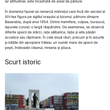
iar altitudinal, este încadrată de areal de pădure.
În domeniul faunei se remarcă mistreţul care încă din secolul al
XIV-lea figura pe sigiliul oraşului şi bizonul, pătruns dinspre
Basarabia, după anul 1954. Dintre mamifere, vulpea, bursucul,
iepurele cunosc o largă răspândire. De asemenea, se observă
diferite specii de stârci, raţe sălbatice, lişiţe şi alte păsări
acvatice sau răpitoare. În cele două râuri, precum şi în iazurile
şi bălţile din apropiere trăiesc un număr mare de specii de
peşti, îndeosebi cleanul, mreana şi ştiuca.
Scurt istoric