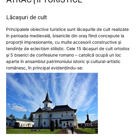
Lăcașuri de cult
Principalele obiective turistice sunt lăcaşurile de cult realizate
în perioada medievală, bisericile din oraş fiind concepute la
proporţii impresionante, cu multe accesorii constructive şi
tendinţe de eclectism stilistic. Cele 15 lăcaşuri de cult ortodox
şi 5 biserici de confesiune romano – catolică ocupă un loc
aparte în ansamblul patrimoniului istoric şi cultural-artistic
românesc, în principal evidenţiindu-se: