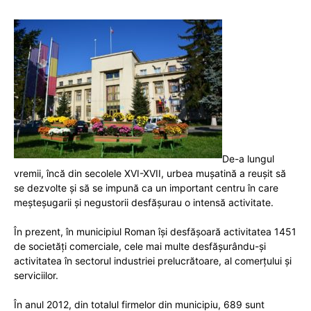
De-a lungul
vremii, încă din secolele XVI-XVII, urbea mușatină a reușit să
se dezvolte şi să se impună ca un important centru în care
meşteşugarii şi negustorii desfăşurau o intensă activitate.
În prezent, în municipiul Roman îşi desfăşoară activitatea 1451
de societăţi comerciale, cele mai multe desfăşurându-și
activitatea în sectorul industriei prelucrătoare, al comerţului şi
serviciilor.
În anul 2012, din totalul firmelor din municipiu, 689 sunt