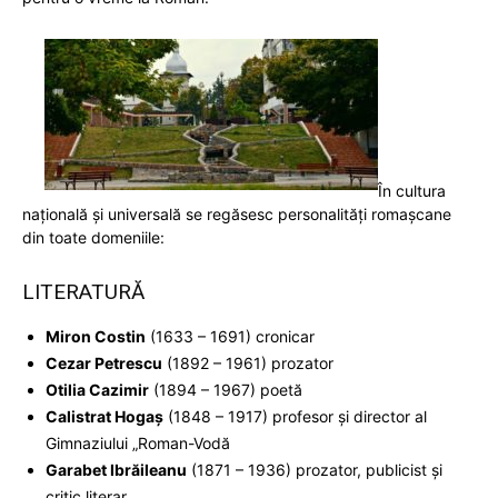
În cultura
naţională şi universală se regăsesc personalități romașcane
din toate domeniile:
LITERATURĂ
Miron Costin
(1633 – 1691) cronicar
Cezar Petrescu
(1892 – 1961) prozator
Otilia Cazimir
(1894 – 1967) poetă
Calistrat Hogaş
(1848 – 1917) profesor şi director al
Gimnaziului „Roman-Vodă
Garabet Ibrăileanu
(1871 – 1936) prozator, publicist şi
critic literar