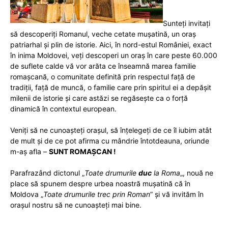
Sunteți invitați
să descoperiți Romanul, veche cetate mușatină, un oraș
patriarhal și plin de istorie. Aici, în nord-estul României, exact
în inima Moldovei, veți descoperi un oraș în care peste 60.000
de suflete calde vă vor arăta ce înseamnă marea familie
romașcană, o comunitate definită prin respectul față de
tradiții, față de muncă, o familie care prin spiritul ei a depășit
milenii de istorie și care astăzi se regăsește ca o forță
dinamică în contextul european.
Veniți să ne cunoașteți orașul, să înțelegeți de ce îl iubim atât
de mult și de ce pot afirma cu mândrie întotdeauna, oriunde
m-aș afla –
SUNT ROMAȘCAN !
Parafrazând dictonul „
Toate drumurile
duc
la Roma
„, nouă ne
place să spunem despre urbea noastră muşatină că în
Moldova „
Toate drumurile trec prin Roman
” şi vă invităm în
oraşul nostru să ne cunoașteți mai bine.