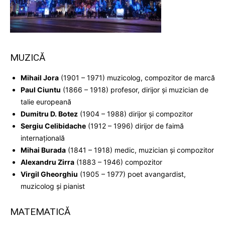
MUZICĂ
Mihail Jora
(1901 – 1971) muzicolog, compozitor de marcă
Paul Ciuntu
(1866 – 1918) profesor, dirijor şi muzician de
talie europeană
Dumitru D. Botez
(1904 – 1988) dirijor şi compozitor
Sergiu Celibidache
(1912 – 1996) dirijor de faimă
internaţională
Mihai Burada
(1841 – 1918) medic, muzician şi compozitor
Alexandru Zirra
(1883 – 1946) compozitor
Virgil Gheorghiu
(1905 – 1977) poet avangardist,
muzicolog şi pianist
MATEMATICĂ