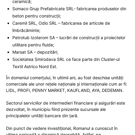
ceramică;
Somaco Grup Prefabricate SRL- fabricarea produselor din
beton pentru construcții;
Caremil SRL, Odlo SRL – fabricarea de articole de
îmbrăcăminte;
Petrotub Izoterom SA – lucrări de construcţii a proiectelor
utilitare pentru fluide;
Marsat SA – depozitări;
Societatea Smirodava SRL ce face parte din Cluster-ul
Textil Astrico Nord Est.
În domeniul comerțului, în ultimii ani, au fost deschise unităţi
comerciale ale unor reţele naționale și internaţionale cum ar fi:
LIDL, PROFI, PENNY MARKET, KAUFLAND, AYA, DEDEMAN.
Sectorul serviciilor de intermedieri financiare şi asigurări este
dezvoltat, în municipiu fiind prezente sucursale ale
principalelor unităţi bancare din ţară.
Din punct de vedere investițional, Romanul a cunoscut în
ultima perioadă o dinamică deosebită. Astfel, pe