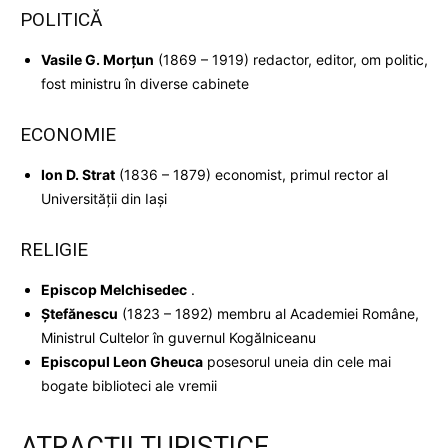
POLITICĂ
Vasile G. Morţun
(1869 – 1919) redactor, editor, om politic,
fost ministru în diverse cabinete
ECONOMIE
Ion D. Strat
(1836 – 1879) economist, primul rector al
Universităţii din Iaşi
RELIGIE
Episcop Melchisedec
.
Ştefănescu
(1823 – 1892) membru al Academiei Române,
Ministrul Cultelor în guvernul Kogălniceanu
Episcopul Leon Gheuca
posesorul uneia din cele mai
bogate biblioteci ale vremii
ATRACŢII TURISTICE