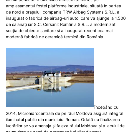
amplasamentul fostei platforme industriale, situată în partea
de nord a orașului, compania TRW Airbag Systems S.R.L. a
inaugurat o fabrică de airbag-uri auto, care va ajunge la 1.500
de salariați iar S.C. Cersanit România S.R.L. a modernizat
secția de obiecte sanitare și a inaugurat recent cea mai
modernă fabrică de ceramică termică din România.
Începând cu
2014, Microhidrocentrala de pe râul Moldova asigură integral
iluminatul public din municipiul Roman. Odată cu finalizarea
lucrărilor se va amenaja și faleza râului Moldova și a lacului de
acumulare ca zonă de promenadă și divertisment.