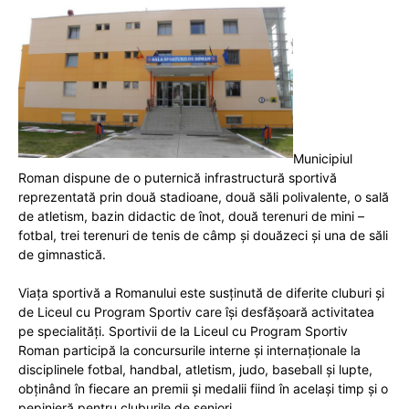
Municipiul
Roman dispune de o puternică infrastructură sportivă
reprezentată prin două stadioane, două săli polivalente, o sală
de atletism, bazin didactic de înot, două terenuri de mini –
fotbal, trei terenuri de tenis de câmp și douăzeci și una de săli
de gimnastică.
Viaţa sportivă a Romanului este susținută de diferite cluburi şi
de Liceul cu Program Sportiv care îşi desfăşoară activitatea
pe specialităţi. Sportivii de la Liceul cu Program Sportiv
Roman participă la concursurile interne şi internaţionale la
disciplinele fotbal, handbal, atletism, judo, baseball şi lupte,
obţinând în fiecare an premii şi medalii fiind în acelaşi timp şi o
pepinieră pentru cluburile de seniori.