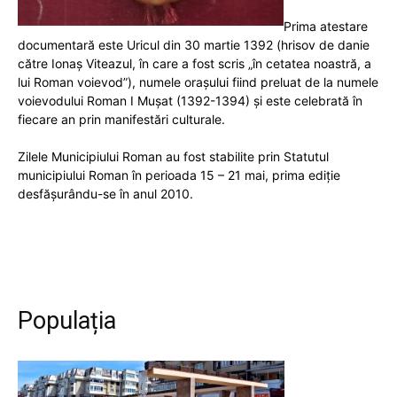
Prima atestare
documentară este Uricul din 30 martie 1392 (hrisov de danie
către Ionaş Viteazul, în care a fost scris „în cetatea noastră, a
lui Roman voievod”), numele oraşului fiind preluat de la numele
voievodului Roman I Muşat (1392-1394) și este celebrată în
fiecare an prin manifestări culturale.
Zilele Municipiului Roman au fost stabilite prin Statutul
municipiului Roman în perioada 15 – 21 mai, prima ediţie
desfăşurându-se în anul 2010.
Populația