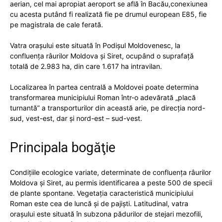
aerian, cel mai apropiat aeroport se află în Bacău,conexiunea
cu acesta putând fi realizată fie pe drumul european E85, fie
pe magistrala de cale ferată.
Vatra oraşului este situată în Podişul Moldovenesc, la
confluenţa râurilor Moldova şi Siret, ocupând o suprafaţă
totală de 2.983 ha, din care 1.617 ha intravilan.
Localizarea în partea centrală a Moldovei poate determina
transformarea municipiului Roman într-o adevărată „placă
turnantă” a transporturilor din această arie, pe direcția nord-
sud, vest-est, dar și nord-est – sud-vest.
Principala bogăţie
Condiţiile ecologice variate, determinate de confluenţa râurilor
Moldova şi Siret, au permis identificarea a peste 500 de specii
de plante spontane. Vegetaţia caracteristică municipiului
Roman este cea de luncă şi de pajişti. Latitudinal, vatra
oraşului este situată în subzona pădurilor de stejari mezofili,