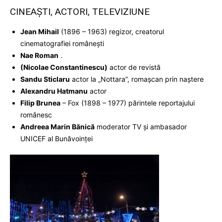
CINEAŞTI, ACTORI, TELEVIZIUNE
Jean Mihail
(1896 – 1963) regizor, creatorul
cinematografiei româneşti
Nae Roman
.
(Nicolae Constantinescu)
actor de revistă
Sandu Sticlaru
actor la „Nottara”, romaşcan prin naştere
Alexandru Hatmanu
actor
Filip Brunea
– Fox (1898 – 1977) părintele reportajului
românesc
Andreea Marin Bănică
moderator TV şi ambasador
UNICEF al Bunăvoinţei