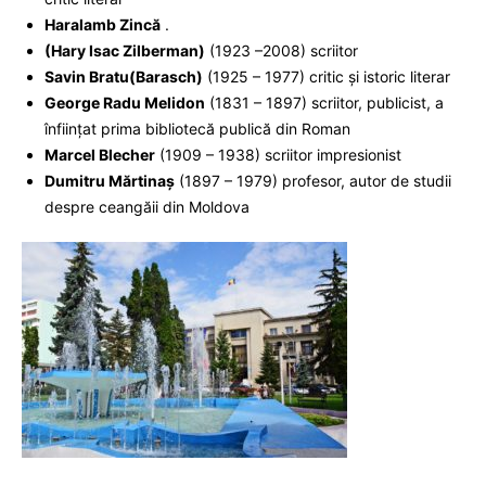
Haralamb Zincă
.
(Hary Isac Zilberman)
(1923 –2008) scriitor
Savin Bratu(Barasch)
(1925 – 1977) critic şi istoric literar
George Radu Melidon
(1831 – 1897) scriitor, publicist, a
înfiinţat prima bibliotecă publică din Roman
Marcel Blecher
(1909 – 1938) scriitor impresionist
Dumitru Mărtinaş
(1897 – 1979) profesor, autor de studii
despre ceangăii din Moldova