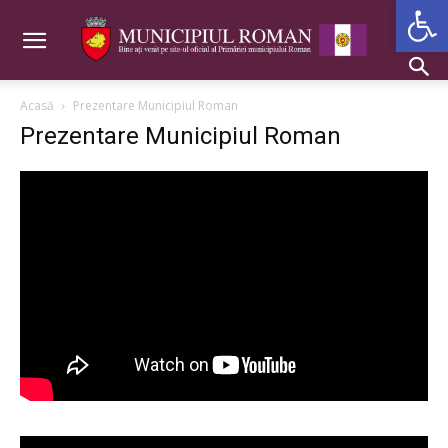
Deschide b
Acasă
Prezentare Municipiul Roman
Prezentare Municipiul Roman