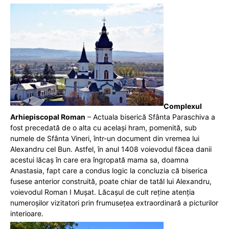
Complexul
Arhiepiscopal Roman
– Actuala biserică Sfânta Paraschiva a
fost precedată de o alta cu acelaşi hram, pomenită, sub
numele de Sfânta Vineri, într-un document din vremea lui
Alexandru cel Bun. Astfel, în anul 1408 voievodul făcea danii
acestui lăcaş în care era îngropată mama sa, doamna
Anastasia, fapt care a condus logic la concluzia că biserica
fusese anterior construită, poate chiar de tatăl lui Alexandru,
voievodul Roman I Mușat. Lăcaşul de cult reține atenția
numeroșilor vizitatori prin frumusețea extraordinară a picturilor
interioare.