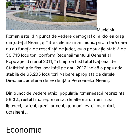
Municipiul
Roman este, din punct de vedere demografic, al doilea oraş
din judeţul Neamț şi între cele mai mari municipii din ţară care
nu au funcţia de reşedinţă de judeţ, cu o populaţie stabilă de
50.713 locuitori, conform Recensământului General al
Populaţiei din anul 2011, în timp ce Institutul Național de
Statistică prin fișa localității pe anul 2012 indică o populație
stabilă de 65.205 locuitori, valoare apropiată de datele
Direcției Județene de Evidență a Persoanelor Neamț.
Din punct de vedere etnic, populația românească reprezintă
88,3%, restul fiind reprezentat de alte etnii: rromi, ruși
lipoveni, italieni, greci, armeni, germani, evrei, maghiari,
ucraineni …
Economie