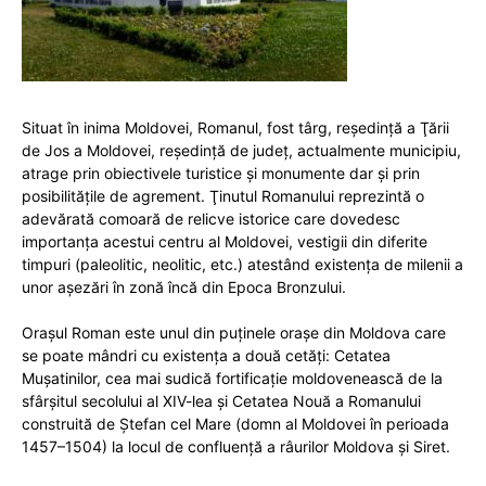
Situat în inima Moldovei, Romanul, fost târg, reşedinţă a Ţării
de Jos a Moldovei, reşedinţă de judeţ, actualmente municipiu,
atrage prin obiectivele turistice şi monumente dar şi prin
posibilităţile de agrement. Ţinutul Romanului reprezintă o
adevărată comoară de relicve istorice care dovedesc
importanţa acestui centru al Moldovei, vestigii din diferite
timpuri (paleolitic, neolitic, etc.) atestând existenţa de milenii a
unor aşezări în zonă încă din Epoca Bronzului.
Oraşul Roman este unul din puţinele oraşe din Moldova care
se poate mândri cu existenţa a două cetăţi: Cetatea
Muşatinilor, cea mai sudică fortificaţie moldovenească de la
sfârşitul secolului al XIV-lea şi Cetatea Nouă a Romanului
construită de Ştefan cel Mare (domn al Moldovei în perioada
1457–1504) la locul de confluenţă a râurilor Moldova şi Siret.