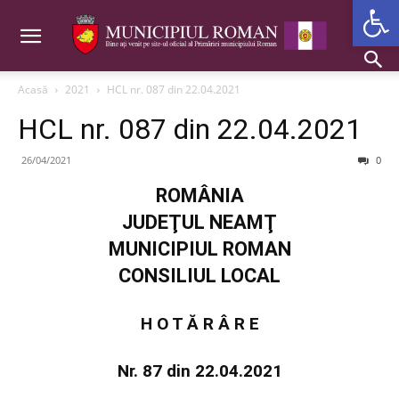
Deschide b
Acasă
2021
HCL nr. 087 din 22.04.2021
HCL nr. 087 din 22.04.2021
26/04/2021
0
ROMÂNIA
JUDEŢUL NEAMŢ
MUNICIPIUL ROMAN
CONSILIUL LOCAL
H O T Ă R Â R E
Nr. 87 din 22.04.2021