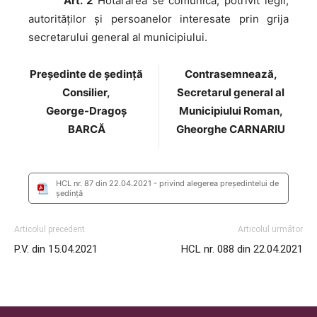
Art. 2
Hotărârea se comunică, potrivit legii,
autorităţilor şi persoanelor interesate prin grija
secretarului general al municipiului.
Preşedinte de şedinţă
Contrasemnează,
Consilier,
Secretarul general al
George-Dragoș
Municipiului Roman,
BARCĂ
Gheorghe CARNARIU
HCL nr. 87 din 22.04.2021 - privind alegerea preşedintelui de
şedinţă
Articolul precedent
Articolul următor
P.V. din 15.04.2021
HCL nr. 088 din 22.04.2021