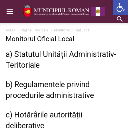
Deschide b
Acasă
Pagina Principală
Monitorul Oficial Local
Monitorul Oficial Local
a) Statutul Unității Administrativ-
Teritoriale
b) Regulamentele privind
procedurile administrative
c) Hotărârile autorității
deliberative