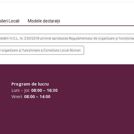
ileri Locali
Modele declarații
letării H.C.L. nr. 230/2019 privind aprobarea Regulamentului de organizare și funcționa
 organizare și funcționare a Consiliului Local Roman
Program de lucru
Luni – Joi:
08:00 – 16:30
Vineri:
08:00 – 14:00