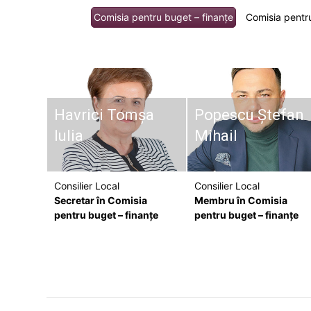
Comisia pentru buget – finanţe
Comisia pentru
Havrici Tomșa
Popescu Ștefan
Iulia
Mihail
Consilier Local
Consilier Local
Secretar în Comisia
Membru în Comisia
pentru buget – finanţe
pentru buget – finanţe