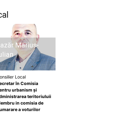
cal
azăr Marius-
ulian
onsilier Local
ecretar în Comisia
entru urbanism şi
dministrarea teritoriuluii
embru in comisia de
umarare a voturilor