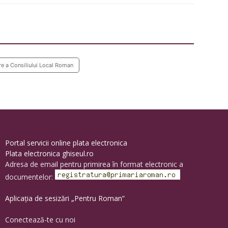
re a Consiliului Local Roman
Portal servicii online plata electronica
Plata electronica ghiseul.ro
Adresa de email pentru primirea în format electronic a
documentelor:
Aplicația de sesizări „Pentru Roman”
Conectează-te cu noi