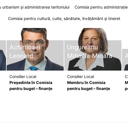
 urbanism şi administrarea teritoriului
Comisia pentru administraţie 
Comisia pentru cultură, culte, sănătate, învăţământ şi tineret
Achiriloaei
Ungureanu
Leonard
Mihaela-Mioara
A
Consilier Local
Consilier Local
C
Președinte în Comisia
Membru în Comisia
M
pentru buget – finanțe
pentru buget – finanţe
p