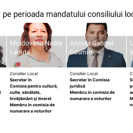
pe perioada mandatului consiliului lo
Moldovanu Nadia
Ancuța Gabriel
L
Lenuța
Cosmin
I
Consilier Local
Consilier Local
C
Secretar în
Secretar în Comisia
S
Comisia pentru cultură,
juridică
p
i
culte, sănătate,
Membru in comisia de
a
învăţământ şi tineret
numarare a voturilor
M
Membru in comisia de
n
numarare a voturilor