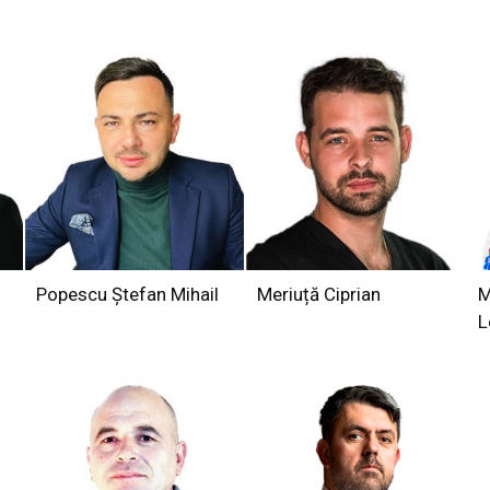
Popescu Ștefan Mihail
Meriuță Ciprian
M
L