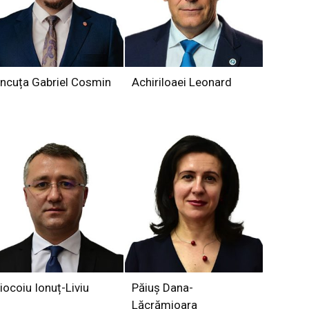
ncuța Gabriel Cosmin
Achiriloaei Leonard
iocoiu Ionuț-Liviu
Păiuș Dana-
Lăcrămioara