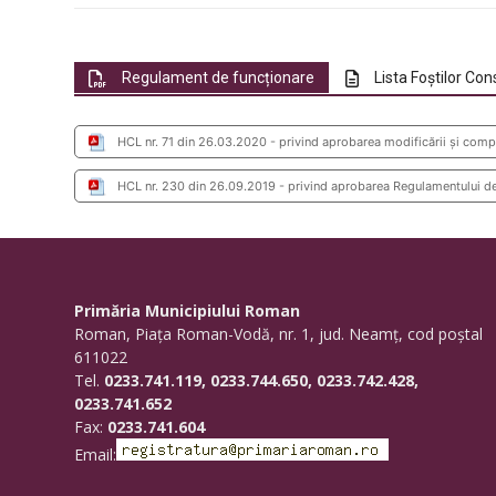
Regulament de funcționare
Lista Foștilor Cons
HCL nr. 71 din 26.03.2020 - privind aprobarea modificării și comp
HCL nr. 230 din 26.09.2019 - privind aprobarea Regulamentului de
Primăria Municipiului Roman
Roman, Piaţa Roman-Vodă, nr. 1, jud. Neamţ, cod poştal
611022
Tel.
0233.741.119, 0233.744.650, 0233.742.428,
0233.741.652
Fax:
0233.741.604
Email: