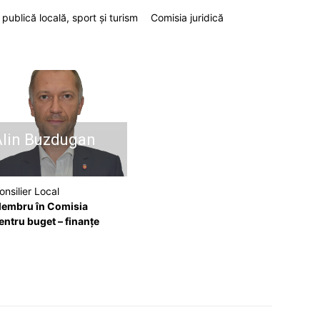
publică locală, sport şi turism
Comisia juridică
lin Buzdugan
onsilier Local
embru în Comisia
entru buget – finanţe