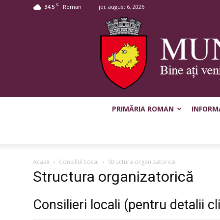
C
34.5
joi, august 6, 2026
Roman
PRIMĂRIA ROMAN
INFORMA
Acasă
Consiliul Local
Structura organizatorică
Structura organizatorică
Consilieri locali (pentru detalii cl