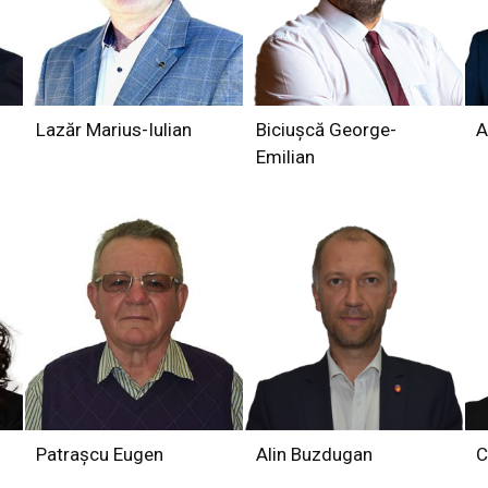
Lazăr Marius-Iulian
Biciușcă George-
A
Emilian
Patrașcu Eugen
Alin Buzdugan
C