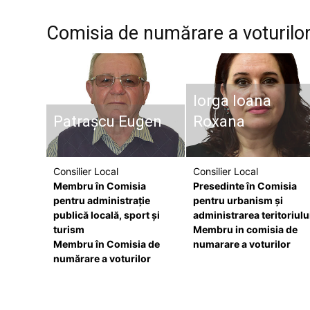
Comisia de numărare a voturilor 
Iorga Ioana
Patrașcu Eugen
Roxana
Consilier Local
Consilier Local
Membru în Comisia
Presedinte în Comisia
pentru administraţie
pentru urbanism şi
publică locală, sport şi
administrarea teritoriulu
turism
Membru in comisia de
Membru în Comisia de
numarare a voturilor
numărare a voturilor