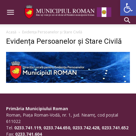
Deschide b
Acasă
Evidența Persoanelor și Stare Civilă
Evidența Persoanelor și Stare Civilă
Primăria Municipiului Roman
Roman, Piaţa Roman-Vodă, nr. 1, jud. Neamţ, cod poştal
611022
Tel.
0233.741.119, 0233.744.650, 0233.742.428, 0233.741.652
Fax:
0233.741.604