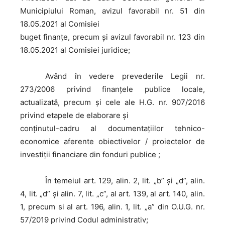
Municipiului Roman, avizul favorabil nr. 51 din
18.05.2021 al Comisiei
buget finanțe, precum și avizul favorabil nr. 123 din
18.05.2021 al Comisiei juridice;
Având
în vedere prevederile Legii nr.
273/2006 privind finanțele publice locale,
actualizată, precum și cele ale H.G. nr. 907/2016
privind etapele de elaborare și
conținutul-cadru al documentațiilor tehnico-
economice aferente obiectivelor / proiectelor de
investiții financiare din fonduri publice ;
În
temeiul art. 129, alin. 2, lit. „b” și „d”, alin.
4, lit. „d” și alin. 7, lit. „c”, al art. 139, al art. 140, alin.
1, precum si al art. 196, alin. 1, lit. „a” din O.U.G. nr.
57/2019 privind Codul administrativ;