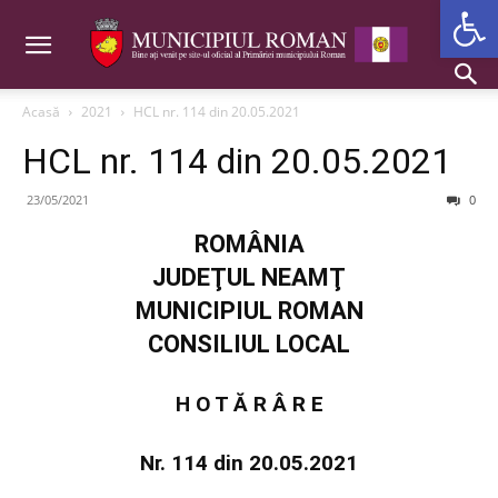
Deschide b
Acasă
2021
HCL nr. 114 din 20.05.2021
HCL nr. 114 din 20.05.2021
23/05/2021
0
ROMÂNIA
JUDEŢUL NEAMŢ
MUNICIPIUL ROMAN
CONSILIUL LOCAL
H O T Ă R Â R E
Nr. 114 din 20.05.2021