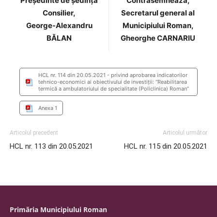
Preşedinte de şedinţă
Contrasemnează,
Consilier,
Secretarul general al
George-Alexandru
Municipiului Roman,
BĂLAN
Gheorghe CARNARIU
HCL nr. 114 din 20.05.2021 - privind aprobarea indicatorilor
tehnico-economici ai obiectivului de investiţii: “Reabilitarea
termică a ambulatoriului de specialitate (Policlinica) Roman”
Anexa 1
Articolul precedent
Articolul următor
HCL nr. 113 din 20.05.2021
HCL nr. 115 din 20.05.2021
Primăria Municipiului Roman