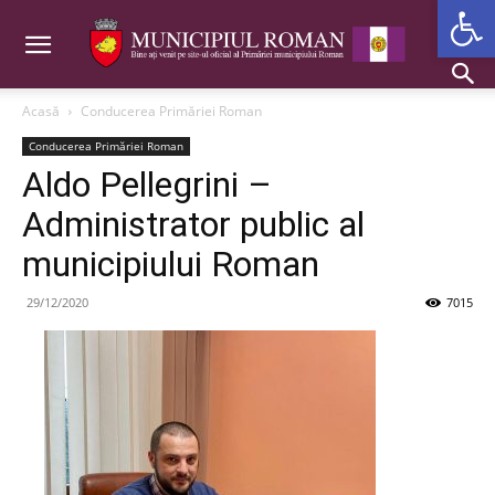
Deschide b
Acasă
Conducerea Primăriei Roman
Conducerea Primăriei Roman
Aldo Pellegrini –
Administrator public al
municipiului Roman
29/12/2020
7015