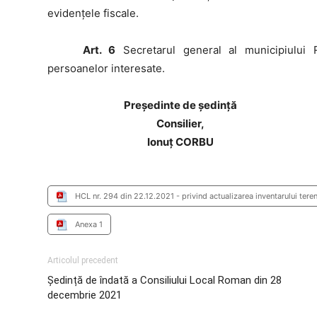
evidențele fiscale.
Art. 6
Secretarul general al municipiului 
persoanelor interesate.
Preşedinte de şedinţă
Consilier,
Ionuț CORBU
HCL nr. 294 din 22.12.2021 - privind actualizarea inventarului tere
Anexa 1
Articolul precedent
Ședință de îndată a Consiliului Local Roman din 28
decembrie 2021