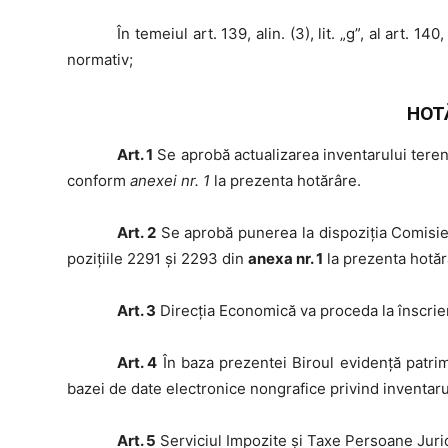
În
temeiul art. 139, alin. (3), lit. „g”, al art. 140,
normativ;
HOT
Art. 1
Se aprobă actualizarea inventarului teren
conform
anexei nr. 1
la prezenta hotărâre.
Art. 2
Se aprobă punerea la dispoziția Comisiei
pozițiile 2291 și 2293 din
anexa nr. 1
la prezenta hotăr
Art. 3
Direcţia Economică va proceda la înscrier
Art. 4
În baza prezentei Biroul evidență patrimo
bazei de date electronice nongrafice privind inventaru
Art. 5
Serviciul Impozite și Taxe Persoane Juridi