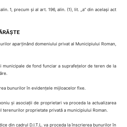
 alin. 1, precum şi al art. 196, alin. (1), lit. „a” din același act
ĂRĂŞTE
urilor aparținând domeniului privat al Municipiului Roman,
 municipale de fond funciar a suprafețelor de teren de la
âre.
ea bunurilor în evidențele mijloacelor fixe.
niu și asociații de proprietari va proceda la actualizarea
l terenurilor proprietate privată a municipiului Roman.
ce din cadrul D.I.T.L. va proceda la înscrierea bunurilor în