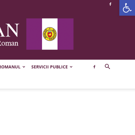
Deschide b
 ROMANUL
SERVICII PUBLICE