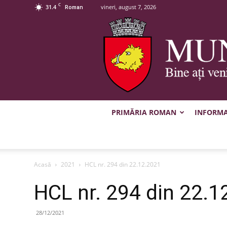
C
31.4
vineri, august 7, 2026
Roman
PRIMĂRIA ROMAN
INFORMAȚ
Acasă
2021
HCL nr. 294 din 22.12.2021
HCL nr. 294 din 22.1
28/12/2021