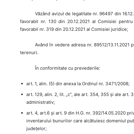
Văzând
avizul de legalitate nr. 96497 din 16.12
favorabil nr. 130 din 20.12.2021 al Comisiei pentru 
favorabil nr. 319 din 20.12.2021 al Comisiei juridice;
Având
în vedere adresa nr. 89512/13.11.2021 pr
terenuri.
În
conformitate cu prevederile:
art. 1, alin. (5) din anexa la Ordinul nr. 3471/2008;
art. 129, alin. 2, lit. „c”, ale art. 354, 355 şi ale art
administrativ;
art. 4, art.6 și art. 9 din H.G. nr. 392/14.05.2020 
inventarului bunurilor care alcătuiesc domeniul publi
județelor;