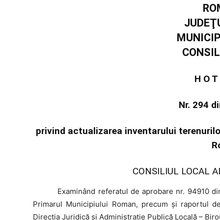
RO
JUDEŢ
MUNICI
CONSIL
H O T
Nr. 294 d
privind actualizarea inventarului terenuril
R
CONSILIUL LOCAL A
Examinând
referatul de aprobare nr. 94910 din
Primarul Municipiului Roman, precum şi raportul de 
Direcția Juridică și Administraţie Publică Locală – Bir