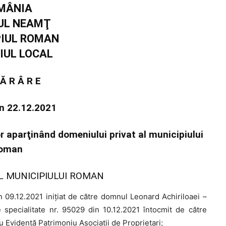
MÂNIA
UL NEAMŢ
PIUL ROMAN
IUL LOCAL
 Ă R Â R E
in 22.12.2021
or aparţinând domeniului privat al municipiului
oman
L MUNICIPIULUI ROMAN
 09.12.2021 inițiat de către domnul Leonard Achiriloaei –
specialitate nr. 95029 din 10.12.2021 întocmit de către
ou Evidență Patrimoniu Asociații de Proprietari;