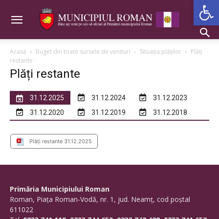
De
Acasă
Buget din toate sursele de venituri
Situația plăților
Plăți
restante
Plăți restante
31.12.2025
31.12.2024
31.12.2023
31.12.2020
31.12.2019
31.12.2018
Plăți restante 31.12.2025
Primăria Municipiului Roman
Roman, Piaţa Roman-Vodă, nr. 1, jud. Neamţ, cod poştal
611022