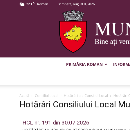
C
22.1
sâmbătă, august 8, 2026
Roman
PRIMĂRIA ROMAN
INFORMA
Acasă
Consiliul Local
Hotărâri ale Consiliul Local
Hotărâri 
Hotărâri Consiliului Local 
HCL nr. 191 din 30.07.2026