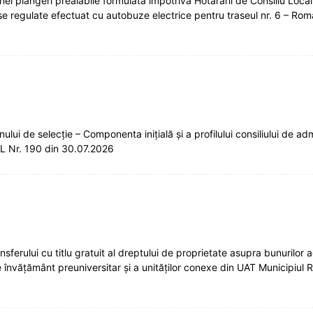
 plângeri prealabile formulată împotriva Hotărârii de Consiliu Local 
rse regulate efectuat cu autobuze electrice pentru traseul nr. 6 – R
lui de selecție – Componenta inițială și a profilului consiliului de adm
SRL Nr. 190 din 30.07.2026
rului cu titlu gratuit al dreptului de proprietate asupra bunurilor ach
e învățământ preuniversitar și a unităților conexe din UAT Municipiul 