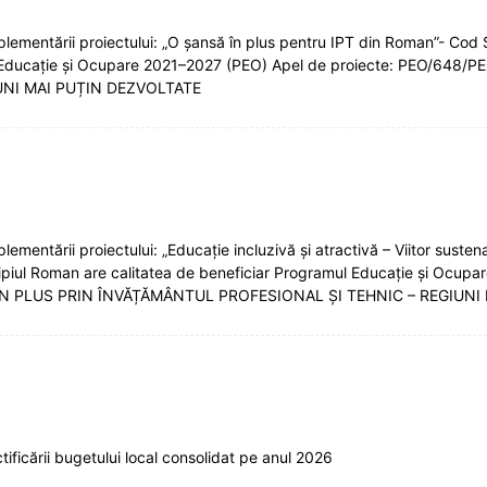
mentării proiectului: „O șansă în plus pentru IPT din Roman”- Cod S
mul Educație și Ocupare 2021–2027 (PEO) Apel de proiecte: PEO/6
UNI MAI PUȚIN DEZVOLTATE
ntării proiectului: „Educație incluzivă și atractivă – Viitor sustenab
cipiul Roman are calitatea de beneficiar Programul Educație și Ocup
ÎN PLUS PRIN ÎNVĂȚĂMÂNTUL PROFESIONAL ȘI TEHNIC – REGIUNI
ficării bugetului local consolidat pe anul 2026