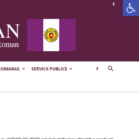
Deschide b
ROMANUL
SERVICII PUBLICE