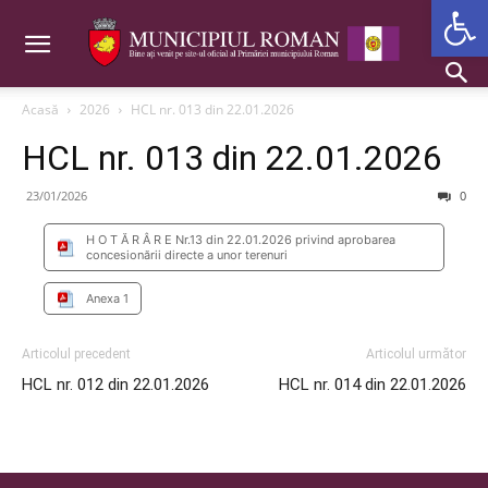
Deschide b
Acasă
2026
HCL nr. 013 din 22.01.2026
HCL nr. 013 din 22.01.2026
23/01/2026
0
H O T Ă R Â R E Nr.13 din 22.01.2026 privind aprobarea
concesionării directe a unor terenuri
Anexa 1
Articolul precedent
Articolul următor
HCL nr. 012 din 22.01.2026
HCL nr. 014 din 22.01.2026