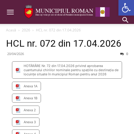
Deschide b
Acasă
2026
HCL nr. 072 din 17.04.2026
HCL nr. 072 din 17.04.2026
20/04/2026
0
HOTĂRÂRE Nr. 72 din 17.04.2026 privind aprobarea
cuantumului chiriilor nominale pentru spațiile cu destinația de
locuințe situate în municipiul Roman pentru anul 2026
Anexa 1A
Anexa 1B
Anexa 2
Anexa 3