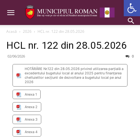
Deschide b
Acasă
2026
HCL nr. 122 din 28.05.2026
HCL nr. 122 din 28.05.2026
02/06/2026
0
HOTĂRÂRE Nr.122 din 28.05.2026 privind utilizarea parțială a
excedentului bugetului local al anului 2025 pentru finanțarea
cheltuielilor secțiunii de dezvoltare a bugetului local pe anul
2026
Anexa 1
Anexa 2
Anexa 3
Anexa 4