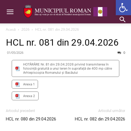
Deschide b
Acasă
2026
HCL nr. 081 din 29.04.2026
HCL nr. 081 din 29.04.2026
01/05/2026
0
HOTĂRÂRE Nr. 81 din 29.04.2026 privind transmiterea în
folosință gratuită a unui teren în suprafață de 400 mp către
Arhiepiscopia Romanului și Bacăului
Anexa 1
Anexa 2
Articolul precedent
Articolul următor
HCL nr. 080 din 29.04.2026
HCL nr. 082 din 29.04.2026