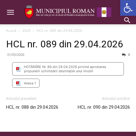
Deschide b
Acasă
2026
HCL nr. 089 din 29.04.2026
HCL nr. 089 din 29.04.2026
01/05/2026
0
HOTĂRÂRE Nr. 89 din 29.04.2026 privind aprobarea
propunerii schimbării destinației unui imobil
Anexa 1
Articolul precedent
Articolul următor
HCL nr. 088 din 29.04.2026
HCL nr. 090 din 29.04.2026