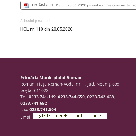
HOTĂRÂRE Nr. 119 din 28.05.2026 privind numirea comisiei tehnice
Articolul precedent
HCL nr. 118 din 28.05.2026
Primăria Municipiului Roman
Roman, Piaţa Roman-Vodă, nr. 1, jud. Neamţ, cod
poştal 611022
Tel.
0233.741.119, 0233.744.650, 0233.742.428,
0233.741.652
Fax:
0233.741.604
Email: