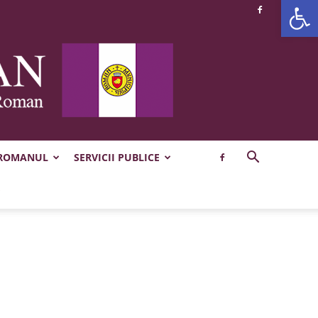
Deschide b
 ROMANUL
SERVICII PUBLICE