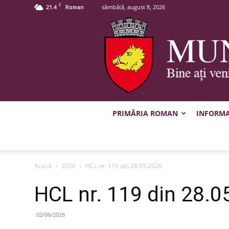
C
21.4
sâmbătă, august 8, 2026
Roman
PRIMĂRIA ROMAN
INFORMAȚ
Acasă
2026
HCL nr. 119 din 28.05.2026
HCL nr. 119 din 28.0
02/06/2026