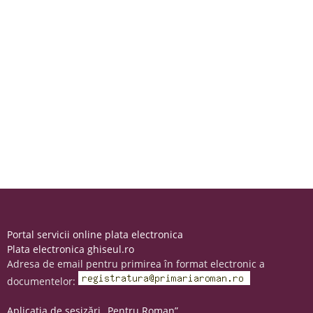
Portal servicii online plata electronica
Plata electronica ghiseul.ro
Adresa de email pentru primirea în format electronic a
documentelor:
Aplicația de sesizări „Pentru Roman”