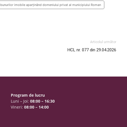
bunurilor imobile aparținând domeniului privat al municipiului Roman
Articolul următor
HCL nr. 077 din 29.04.2026
Program de lucru
Luni – Joi:
08:00 – 16:30
Vineri:
08:00 – 14:00