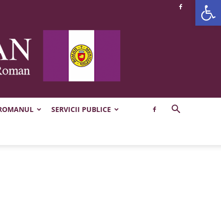
Deschide b
 ROMANUL
SERVICII PUBLICE