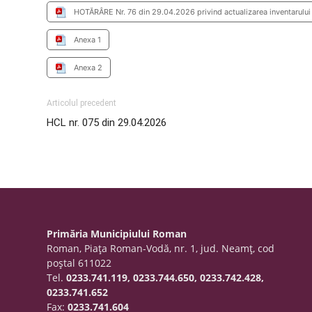
HOTĂRÂRE Nr. 76 din 29.04.2026 privind actualizarea inventarului 
Anexa 1
Anexa 2
Articolul precedent
HCL nr. 075 din 29.04.2026
Primăria Municipiului Roman
Roman, Piaţa Roman-Vodă, nr. 1, jud. Neamţ, cod
poştal 611022
Tel.
0233.741.119, 0233.744.650, 0233.742.428,
0233.741.652
Fax:
0233.741.604