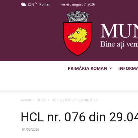
C
25.8
vineri, august 7, 2026
Roman
PRIMĂRIA ROMAN
INFORMAȚ
Acasă
2026
HCL nr. 076 din 29.04.2026
HCL nr. 076 din 29.0
01/05/2026