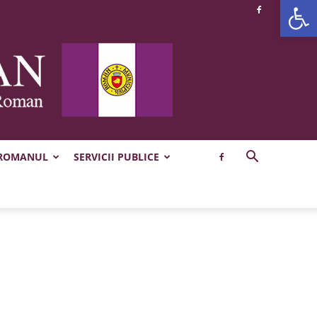
Deschide b
 ROMANUL
SERVICII PUBLICE