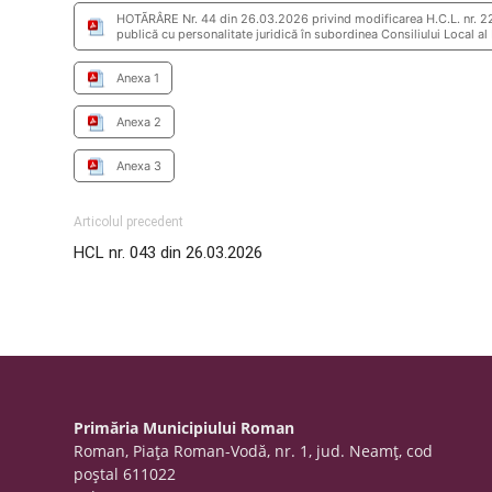
HOTÃRÂRE Nr. 44 din 26.03.2026 privind modificarea H.C.L. nr. 223
publică cu personalitate juridică în subordinea Consiliului Local a
Anexa 1
Anexa 2
Anexa 3
Articolul precedent
HCL nr. 043 din 26.03.2026
Primăria Municipiului Roman
Roman, Piaţa Roman-Vodă, nr. 1, jud. Neamţ, cod
poştal 611022