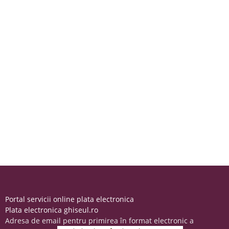
Portal servicii online plata electronica
Plata electronica ghiseul.ro
Adresa de email pentru primirea în format electronic a