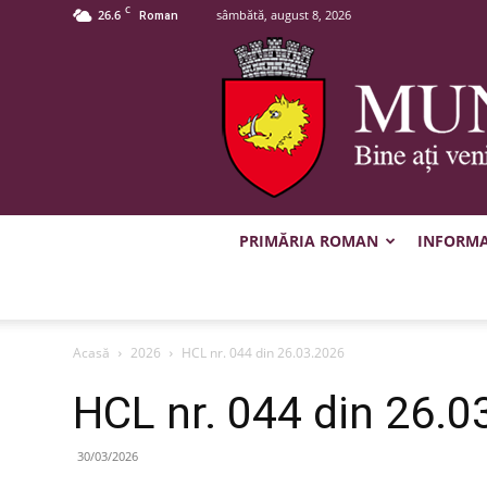
C
26.6
sâmbătă, august 8, 2026
Roman
PRIMĂRIA ROMAN
INFORMAȚ
Acasă
2026
HCL nr. 044 din 26.03.2026
HCL nr. 044 din 26.0
30/03/2026