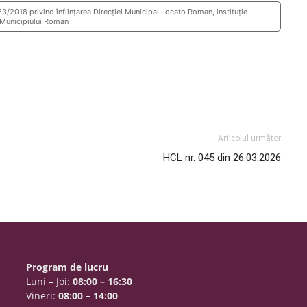
/2018 privind înființarea Direcției Municipal Locato Roman, instituție
l Municipiului Roman
Articolul următor
HCL nr. 045 din 26.03.2026
Program de lucru
Luni – Joi:
08:00 – 16:30
Vineri:
08:00 – 14:00