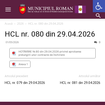
Deschide b
Acasă
2026
HCL nr. 080 din 29.04.2026
HCL nr. 080 din 29.04.2026
01/05/2026
0
HOTĂRÂRE Nr.80 din 29.04.2026 privind aprobarea
prelungirii unor contracte de închiriere
Anexa 1
Articolul precedent
Articolul următor
HCL nr. 079 din 29.04.2026
HCL nr. 081 din 29.04.2026