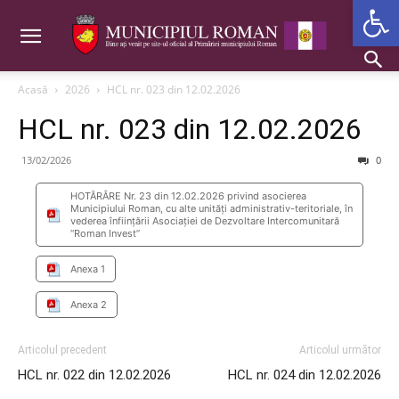
Deschide b
Acasă
2026
HCL nr. 023 din 12.02.2026
HCL nr. 023 din 12.02.2026
13/02/2026
0
HOTĂRÂRE Nr. 23 din 12.02.2026 privind asocierea
Municipiului Roman, cu alte unități administrativ-teritoriale, în
vederea înființării Asociației de Dezvoltare Intercomunitară
“Roman Invest”
Anexa 1
Anexa 2
Articolul precedent
Articolul următor
HCL nr. 022 din 12.02.2026
HCL nr. 024 din 12.02.2026