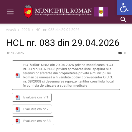
Deschide b
Acasă
2026
HCL nr. 083 din 29.04.2026
HCL nr. 083 din 29.04.2026
01/05/2026
0
HOTĂRÂRE Nr.83 din 29.04.2026 privind modificarea H.C.L.
nr. 93 din 10.07.2008 privind aprobarea listei spațiilor și a
terenurilor aferente din proprietatea privată a municipiului
Roman ce urmează a fi vândute potrivit prevederilor O.U.G.
nr. 68/2008 și desemnarea reprezentanților consiliului local
în comisia de vânzare a spațiilor medicale
Evaluare cm nr 1
Evaluare cm nr 2
Evaluare cm nr 33