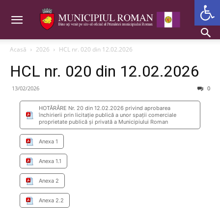
Deschide b
Acasă
2026
HCL nr. 020 din 12.02.2026
HCL nr. 020 din 12.02.2026
13/02/2026
0
HOTĂRÂRE Nr. 20 din 12.02.2026 privind aprobarea
închirierii prin licitaţie publică a unor spaţii comerciale
proprietate publică şi privată a Municipiului Roman
Anexa 1
Anexa 1.1
Anexa 2
Anexa 2.2