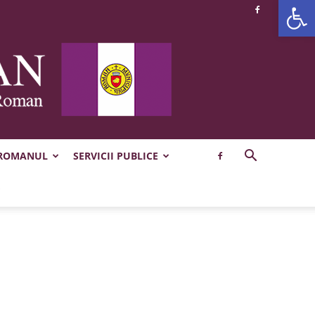
Deschide b
 ROMANUL
SERVICII PUBLICE