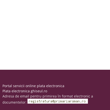
Portal servicii online plata electronica
Plata electronica ghiseul.ro
Adresa de email pentru primirea în format electronic a
documentelor: