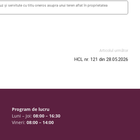
 şi servitute cu titlu oneros asupra unui teren aflat în proprietatea
Articolul următor
HCL nr. 121 din 28.05.2026
Program de lucru
Luni – Joi:
08:00 – 16:30
Vineri:
08:00 – 14:00