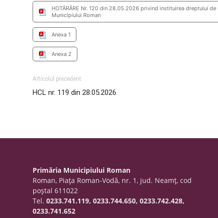
HOTĂRÂRE Nr. 120 din 28.05.2026 privind instituirea dreptului de uz
Municipiului Roman
Anexa 1
Anexa 2
Articolul precedent
HCL nr. 119 din 28.05.2026
Primăria Municipiului Roman
Roman, Piaţa Roman-Vodă, nr. 1, jud. Neamţ, cod
poştal 611022
Tel.
0233.741.119, 0233.744.650, 0233.742.428,
0233.741.652