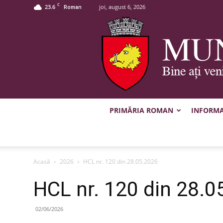
C
23.6
joi, august 6, 2026
Roman
PRIMĂRIA ROMAN
INFORMAȚ
Acasă
2026
HCL nr. 120 din 28.05.2026
HCL nr. 120 din 28.0
02/06/2026