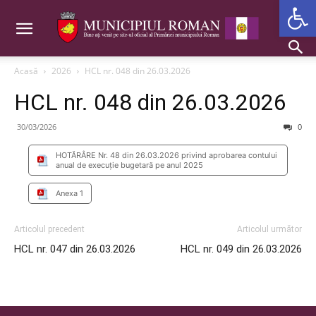
Deschide b
Acasă
2026
HCL nr. 048 din 26.03.2026
HCL nr. 048 din 26.03.2026
30/03/2026
0
HOTĂRÂRE Nr. 48 din 26.03.2026 privind aprobarea contului
anual de execuție bugetară pe anul 2025
Anexa 1
Articolul precedent
Articolul următor
HCL nr. 047 din 26.03.2026
HCL nr. 049 din 26.03.2026