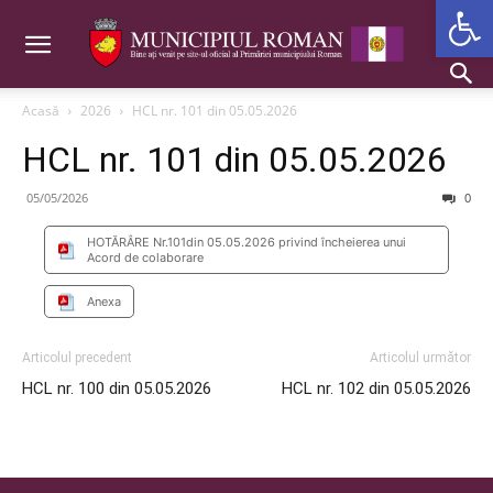
Deschide b
Acasă
2026
HCL nr. 101 din 05.05.2026
HCL nr. 101 din 05.05.2026
05/05/2026
0
HOTĂRÂRE Nr.101din 05.05.2026 privind încheierea unui
Acord de colaborare
Anexa
Articolul precedent
Articolul următor
HCL nr. 100 din 05.05.2026
HCL nr. 102 din 05.05.2026