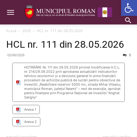
Deschide b
Acasă
2026
HCL nr. 111 din 28.05.2026
HCL nr. 111 din 28.05.2026
02/06/2026
0
HOTĂRÂRE Nr. 111 din 28.05.2026 privind modificarea H.C.L.
nr. 214/29.09.2022 prin aprobarea actualizării indicatorilor
tehnico-economici și a devizului general în urma finalizării
procedurii de achiziție publică de lucrări pentru obiectivul de
investiții „Reabilitare rezervor 5000 mc, strada Mihai Viteazu,
municipiul Roman, județul Neamț” – rest de execuție, aprobat
pentru finanțare prin Programul Național de Investiții ”Anghel
Saligny”
Anexa 1
Anexa 2