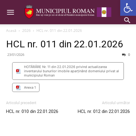
Deschide b
Acasă
2026
HCL nr. 011 din 22.01.2026
HCL nr. 011 din 22.01.2026
23/01/2026
0
HOTĂRÂRE Nr. 11 din 22.01.2026 privind actualizarea
inventarului bunurilor imobile aparținând domeniului privat al
municipiului Roman
Anexa 1
Articolul precedent
Articolul următor
HCL nr. 010 din 22.01.2026
HCL nr. 012 din 22.01.2026