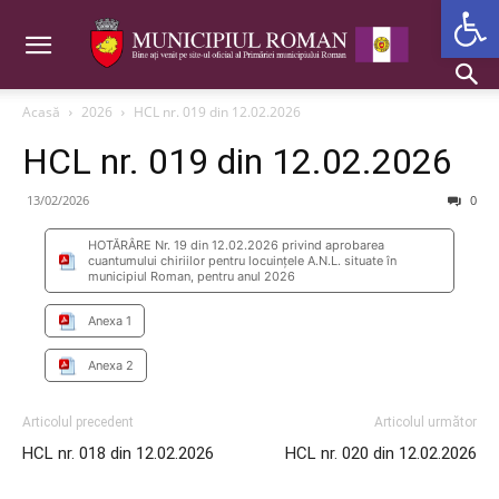
Deschide b
Acasă
2026
HCL nr. 019 din 12.02.2026
HCL nr. 019 din 12.02.2026
13/02/2026
0
HOTĂRÂRE Nr. 19 din 12.02.2026 privind aprobarea
cuantumului chiriilor pentru locuințele A.N.L. situate în
municipiul Roman, pentru anul 2026
Anexa 1
Anexa 2
Articolul precedent
Articolul următor
HCL nr. 018 din 12.02.2026
HCL nr. 020 din 12.02.2026