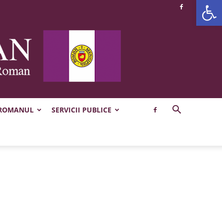
Deschide b
 ROMANUL
SERVICII PUBLICE