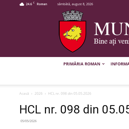
C
24.6
sâmbătă, august 8, 2026
Roman
PRIMĂRIA ROMAN
INFORMAȚ
Acasă
2026
HCL nr. 098 din 05.05.2026
HCL nr. 098 din 05.0
05/05/2026