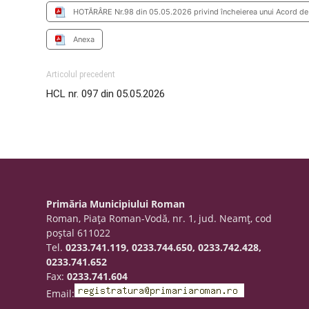
HOTĂRÂRE Nr.98 din 05.05.2026 privind încheierea unui Acord de 
Anexa
Articolul precedent
HCL nr. 097 din 05.05.2026
Primăria Municipiului Roman
Roman, Piaţa Roman-Vodă, nr. 1, jud. Neamţ, cod
poştal 611022
Tel.
0233.741.119, 0233.744.650, 0233.742.428,
0233.741.652
Fax:
0233.741.604
Email: