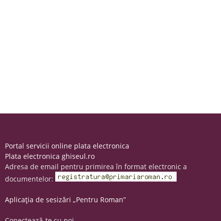
Portal servicii online plata electronica
Plata electronica ghiseul.ro
Adresa de email pentru primirea în format electronic a
documentelor:
Aplicația de sesizări „Pentru Roman”
Conectează-te cu noi