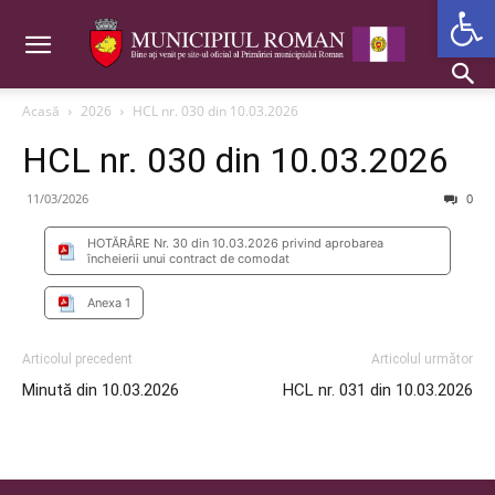
Deschide b
Acasă
2026
HCL nr. 030 din 10.03.2026
HCL nr. 030 din 10.03.2026
11/03/2026
0
HOTĂRÂRE Nr. 30 din 10.03.2026 privind aprobarea
încheierii unui contract de comodat
Anexa 1
Articolul precedent
Articolul următor
Minută din 10.03.2026
HCL nr. 031 din 10.03.2026