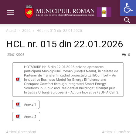
Deschide b
Acasă
2026
HCL nr. 015 din 22.01.2026
HCL nr. 015 din 22.01.2026
23/01/2026
0
HOTĂRÂRE Nr.15 din 22.01.2026 privind aprobarea
participării Municipiului Roman, județul Neamț, în calitate de
Partener de Transfer în cadrul proiectului „EffiComfort – An
Innovative Business Model for Energy Efficiency and
Occupant Comfort through Integrated Smart Energy
Solutions in Public and Residential Buildings”, finanțat prin
Inițiativa Urbană Europeană - Acțiuni Inovative (EUI-IA Call 3)
Anexa 1
Anexa 2
Articolul precedent
Articolul următor