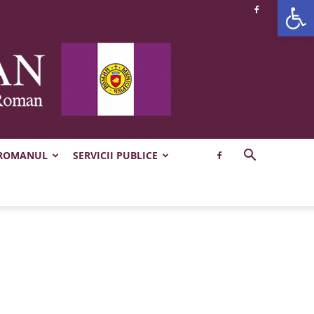
Deschide b
 ROMANUL
SERVICII PUBLICE