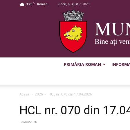
C
33.9
vineri, august 7, 2026
Roman
PRIMĂRIA ROMAN
INFORMAȚ
Acasă
2026
HCL nr. 070 din 17.04.2026
HCL nr. 070 din 17.0
20/04/2026