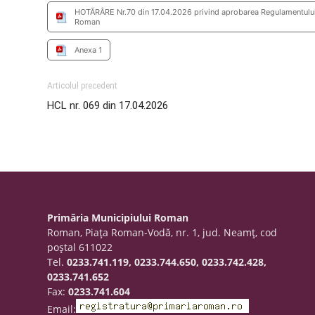
HOTÃRÂRE Nr.70 din 17.04.2026 privind aprobarea Regulamentului de
Roman
Anexa 1
Articolul precedent
HCL nr. 069 din 17.04.2026
Primăria Municipiului Roman
Roman, Piaţa Roman-Vodă, nr. 1, jud. Neamţ, cod
poştal 611022
Tel.
0233.741.119, 0233.744.650, 0233.742.428,
0233.741.652
Fax:
0233.741.604
Email: