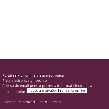
Portal servicii online plata electronica
Plata electronica ghiseul.ro
Adresa de email pentru primirea în format electronic a
documentelor:
Aplicația de sesizări „Pentru Roman”