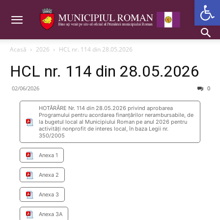
Deschide b
Acasă
2026
HCL nr. 114 din 28.05.2026
HCL nr. 114 din 28.05.2026
02/06/2026
0
HOTĂRÂRE Nr. 114 din 28.05.2026 privind aprobarea
Programului pentru acordarea finanţărilor nerambursabile, de
la bugetul local al Municipiului Roman pe anul 2026 pentru
activităţi nonprofit de interes local, în baza Legii nr.
350/2005
Anexa 1
Anexa 2
Anexa 3
Anexa 3A