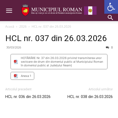
Deschide b
Acasă
2026
HCL nr. 037 din 26.03.2026
HCL nr. 037 din 26.03.2026
30/03/2026
0
HOTĂRÂRE Nr. 37 din 26.03.2026 privind transmiterea unor
sectoare de drum din domeniul public al Municipiului Roman
în domeniul public al Județului Neamț
Anexa 1
Articolul precedent
Articolul următor
HCL nr. 036 din 26.03.2026
HCL nr. 038 din 26.03.2026