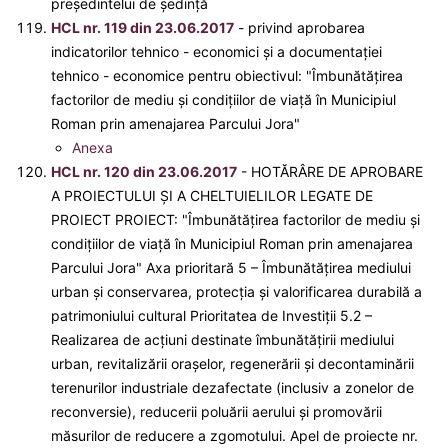
preşedintelui de şedinţă
HCL nr. 119 din 23.06.2017
- privind aprobarea
indicatorilor tehnico - economici şi a documentaţiei
tehnico - economice pentru obiectivul: "Îmbunătăţirea
factorilor de mediu şi condițiilor de viaţă în Municipiul
Roman prin amenajarea Parcului Jora"
Anexa
HCL nr. 120 din 23.06.2017
- HOTĂRÂRE DE APROBARE
A PROIECTULUI ȘI A CHELTUIELILOR LEGATE DE
PROIECT PROIECT: "Îmbunătăţirea factorilor de mediu şi
condiţiilor de viaţă în Municipiul Roman prin amenajarea
Parcului Jora" Axa prioritară 5 – Îmbunătăţirea mediului
urban şi conservarea, protecţia şi valorificarea durabilă a
patrimoniului cultural Prioritatea de Investiţii 5.2 –
Realizarea de acțiuni destinate îmbunătățirii mediului
urban, revitalizării orașelor, regenerării și decontaminării
terenurilor industriale dezafectate (inclusiv a zonelor de
reconversie), reducerii poluării aerului și promovării
măsurilor de reducere a zgomotului. Apel de proiecte nr.