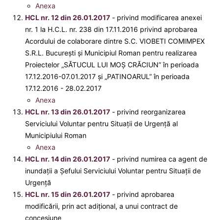
Anexa
HCL nr. 12 din 26.01.2017
- privind modificarea anexei
nr. 1 la H.C.L. nr. 238 din 17.11.2016 privind aprobarea
Acordului de colaborare dintre S.C. VIOBETI COMIMPEX
S.R.L. Bucureşti şi Municipiul Roman pentru realizarea
Proiectelor „SĂTUCUL LUI MOȘ CRĂCIUN” în perioada
17.12.2016-07.01.2017 și „PATINOARUL” în perioada
17.12.2016 - 28.02.2017
Anexa
HCL nr. 13 din 26.01.2017
- privind reorganizarea
Serviciului Voluntar pentru Situaţii de Urgenţă al
Municipiului Roman
Anexa
HCL nr. 14 din 26.01.2017
- privind numirea ca agent de
inundații a Şefului Serviciului Voluntar pentru Situații de
Urgență
HCL nr. 15 din 26.01.2017
- privind aprobarea
modificării, prin act adițional, a unui contract de
concesiune