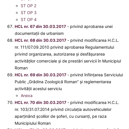
ST OP 2
ST OP 3
ST OP 4
HCL nr. 67 din 30.03.2017
- privind aprobarea unei
documentaţii de urbanism
HCL nr. 68 din 30.03.2017
- privind modificarea H.C.L.
nr. 111/07.09.2010 privind aprobarea Regulamentului
privind organizarea, autorizarea şi desfăşurarea
activităţilor comerciale şi de prestări servicii în Municipiul
Roman
HCL nr. 69 din 30.03.2017
- privind înfiinţarea Serviciului
Public „Grădina Zoologică Roman” şi reglementarea
activităţii acestui serviciu
Anexa
HCL nr. 70 din 30.03.2017
- privind modificarea H.C.L.
nr. 103/31.07.2014 privind circulaţia autovehiculelor
aparţinând şcolilor de şoferi, cu cursanţi, pe raza
Municipiului Roman