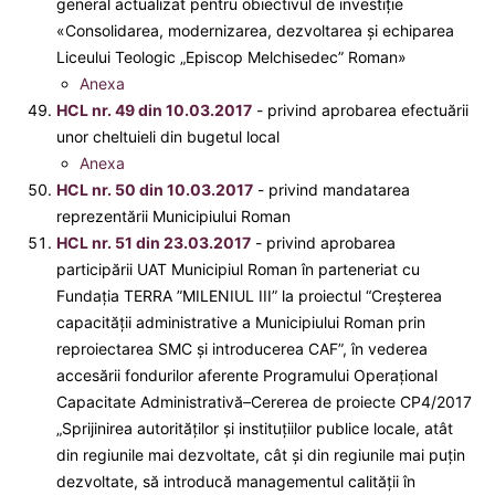
general actualizat pentru obiectivul de investiție
«Consolidarea, modernizarea, dezvoltarea și echiparea
Liceului Teologic „Episcop Melchisedec” Roman»
Anexa
HCL nr. 49 din 10.03.2017
- privind aprobarea efectuării
unor cheltuieli din bugetul local
Anexa
HCL nr. 50 din 10.03.2017
- privind mandatarea
reprezentării Municipiului Roman
HCL nr. 51 din 23.03.2017
- privind aprobarea
participării UAT Municipiul Roman în parteneriat cu
Fundația TERRA ”MILENIUL III” la proiectul “Creșterea
capacității administrative a Municipiului Roman prin
reproiectarea SMC și introducerea CAF”, în vederea
accesării fondurilor aferente Programului Operațional
Capacitate Administrativă–Cererea de proiecte CP4/2017
„Sprijinirea autorităților și instituțiilor publice locale, atât
din regiunile mai dezvoltate, cât și din regiunile mai puțin
dezvoltate, să introducă managementul calității în