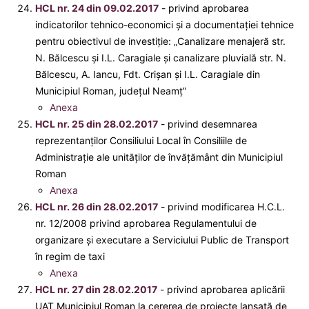
HCL nr. 24 din 09.02.2017
- privind aprobarea
indicatorilor tehnico-economici şi a documentaţiei tehnice
pentru obiectivul de investiţie: „Canalizare menajeră str.
N. Bălcescu şi I.L. Caragiale şi canalizare pluvială str. N.
Bălcescu, A. Iancu, Fdt. Crişan şi I.L. Caragiale din
Municipiul Roman, judeţul Neamţ”
Anexa
HCL nr. 25 din 28.02.2017
- privind desemnarea
reprezentanţilor Consiliului Local în Consiliile de
Administraţie ale unităţilor de învăţământ din Municipiul
Roman
Anexa
HCL nr. 26 din 28.02.2017
- privind modificarea H.C.L.
nr. 12/2008 privind aprobarea Regulamentului de
organizare şi executare a Serviciului Public de Transport
în regim de taxi
Anexa
HCL nr. 27 din 28.02.2017
- privind aprobarea aplicării
UAT Municipiul Roman la cererea de proiecte lansată de