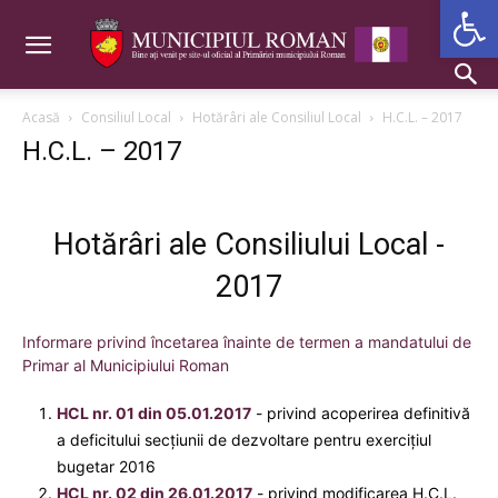
Deschide b
Acasă
Consiliul Local
Hotărâri ale Consiliul Local
H.C.L. – 2017
H.C.L. – 2017
Hotărâri ale Consiliului Local -
2017
Informare privind încetarea înainte de termen a mandatului de
Primar al Municipiului Roman
HCL nr. 01 din 05.01.2017
- privind acoperirea definitivă
a deficitului secţiunii de dezvoltare pentru exerciţiul
bugetar 2016
HCL nr. 02 din 26.01.2017
- privind modificarea H.C.L.