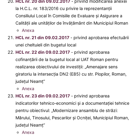
HCL nr. 20 din 09.02.2017
- privind modificarea anexei
la H.C.L. nr. 183/2016 cu privire la reprezentanţii
Consiliului Local în Comisiile de Evaluare și Asigurare a
Calității ale unităţilor de învăţământ din Municipiul Roman
Anexa
HCL nr. 21 din 09.02.2017
- privind aprobarea efectuării
unei cheltuieli din bugetul local
HCL nr. 22 din 09.02.2017
- privind aprobarea
cofinanțării de la bugetul local al UAT Roman pentru
realizarea obiectivului de investiții: „Amenajare sens
giratoriu la intersecția DN2 (E85) cu str. Plopilor, Roman,
judeţul Neamț”
Anexa
HCL nr. 23 din 09.02.2017
- privind aprobarea
indicatorilor tehnico-economici şi a documentaţiei tehnice
pentru obiectivul: „Modernizare ansamblu de străzi:
Mărului, Tinosului, Pescarilor şi Ocniţei, Municipiul Roman,
judeţul Neamţ”
Anexa