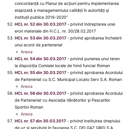
concordanță cu Planul de acțiuni pentru implementarea
etapizată a managementului calității în autorități și
instituții publice 2016-2020”
HCL nr. 52 din 30.03.2017
- privind îndreptarea unei
erori materiale din H.C.L. nr. 30/28.02.2017
HCL nr. 53 din 30.03.2017
- privind aprobarea încheierii
unui acord de parteneriat
Anexa
HCL nr. 54 din 30.03.2017
- privind punerea unui teren
la dispoziția Comisiei locale de fond funciar Roman
HCL nr. 55 din 30.03.2017
- privind aprobarea Acordului
de Parteneriat cu S.C. Municipal Locato Serv S.A. Roman
Anexa
HCL nr. 56 din 30.03.2017
- privind aprobarea Acordului
de Parteneriat cu Asociaţia Vânătorilor şi Pescarilor
Sportivi Roman
Anexa
HCL nr. 57 din 30.03.2017
- privind instituirea dreptului
de uz şi servitute în favoarea S.C. DELGAZ GRID S.A.