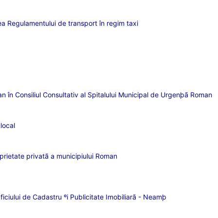
ea Regulamentului de transport în regim taxi
an în Consiliul Consultativ al Spitalului Municipal de Urgenþã Roman
local
oprietate privatã a municipiului Roman
ficiului de Cadastru ºi Publicitate Imobiliarã - Neamþ