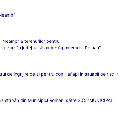
l Neamþ"
ul Neamþ" a terenurilor pentru
e canalizare în judeþul Neamþ - Aglomerarea Roman"
 de îngrijire de zi pentru copiii aflaþi în situaþii de risc în
 fãrã stãpân din Municipiul Roman, cãtre S.C. "MUNICIPAL