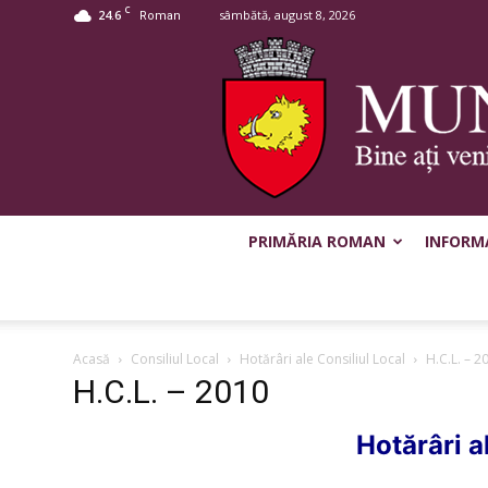
C
24.6
sâmbătă, august 8, 2026
Roman
PRIMĂRIA ROMAN
INFORMA
Acasă
Consiliul Local
Hotărâri ale Consiliul Local
H.C.L. – 2
H.C.L. – 2010
Hotărâri a