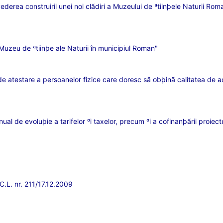
erea construirii unei noi clãdiri a Muzeului de ªtiinþele Naturii Rom
 Muzeu de ªtiinþe ale Naturii în municipiul Roman"
 atestare a persoanelor fizice care doresc sã obþinã calitatea de adm
anual de evoluþie a tarifelor ºi taxelor, precum ºi a cofinanþãrii proi
.C.L. nr. 211/17.12.2009