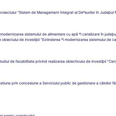
i proiectului "Sistem de Management Integrat al Deºeurilor în Judeþu
i modernizarea sistemului de alimentare cu apã ºi canalizare în judeþ
nte obiectului de investiþii "Extinderea ºi modernizarea sistemului d
ul de fezabilitate privind realizarea obiectivului de investiþii "Centrul
stiune prin concesiune a Serviciului public de gestionare a câinilor
uri pentru construcþii