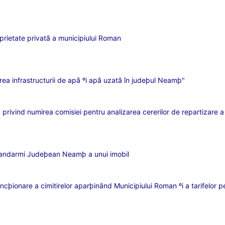
oprietate privatã a municipiului Roman
area infrastructurii de apã ºi apã uzatã în judeþul Neamþ"
privind numirea comisiei pentru analizarea cererilor de repartizare a 
e Jandarmi Judeþean Neamþ a unui imobil
þionare a cimitirelor aparþinând Municipiului Roman ºi a tarifelor pent