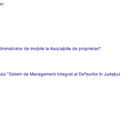
an
inistrator de imobile la Asociaþiile de proprietari"
ectului "Sistem de Management Integrat al Deºeurilor în Judeþul