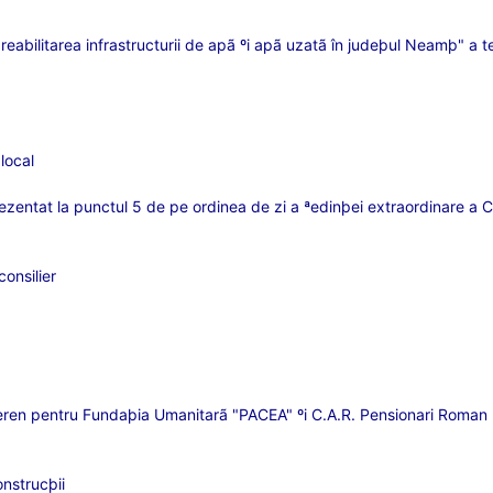
 reabilitarea infrastructurii de apã ºi apã uzatã în judeþul Neamþ" a te
local
ezentat la punctul 5 de pe ordinea de zi a ªedinþei extraordinare a 
consilier
ºi teren pentru Fundaþia Umanitarã "PACEA" ºi C.A.R. Pensionari Roman
onstrucþii