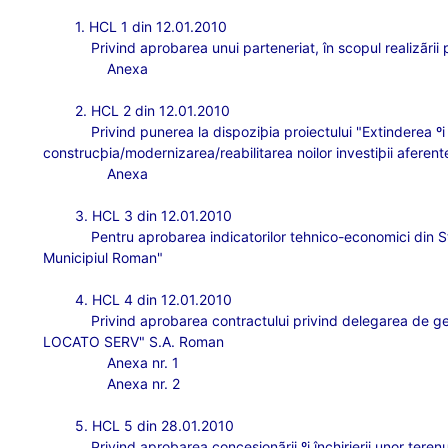
1. HCL 1 din 12.01.2010
Privind aprobarea unui parteneriat,
în scopul realizãri
Anexa
2. HCL 2 din 12.01.2010
Privind punerea la dispoziþia proiectului "Extinderea º
construcþia/modernizarea/reabilitarea noilor investiþii afere
Anexa
3. HCL 3 din 12.01.2010
Pentru aprobarea indicatorilor tehnico-economici din Studi
Municipiul Roman"
4. HCL 4 din 12.01.2010
Privind aprobarea contractului privind delegarea de ge
LOCATO SERV" S.A. Roman
Anexa nr. 1
Anexa nr. 2
5. HCL 5 din 28.01.2010
Privind aprobarea concesionãrii ºi închirierii unor teren