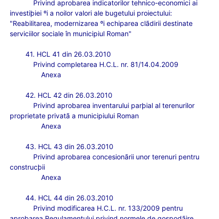
Privind aprobarea indicatorilor tehnico-economici ai
investiþiei ºi a noilor valori ale bugetului proiectului:
"Reabilitarea, modernizarea ºi echiparea clãdirii destinate
serviciilor sociale în municipiul Roman"
41. HCL 41 din 26.03.2010
Privind completarea H.C.L. nr. 81/14.04.2009
Anexa
42. HCL 42 din 26.03.2010
Privind aprobarea inventarului par
þial al terenurilor
proprietate privatã a municipiului Roman
Anexa
43. HCL 43 din 26.03.2010
Privind aprobarea concesionãrii unor terenuri pentru
construcþii
Anexa
44. HCL 44 din 26.03.2010
Privind modificarea H.C.L. nr. 133/2009 pentru
aprobarea Regulamentului privind normele de gospodãire,