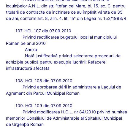
locuinþelor A.N.L. din str. ªtefan cel Mare, bl. 15, sc. C, pentru
titularii de contracte de închiriere ce au împlinit vârsta de 35
de ani, conform art. 8, alin. 4, lit. "a" din Legea nr. 152/1998/R
107. HCL 107 din 07.09.2010
Privind rectificarea bugetului local al municipiului
Roman pe anul 2010
Anexa
Notã justificativã privind selectarea procedurii de
achiziþie publicã pentru execuþia lucrãrii: Refacere
infrastructurã afectatã
108. HCL 108 din 07.09.2010
Privind aprobarea d
ãrii în administrare a Lacului de
Agrement din Parcul Municipal Roman
109. HCL 109 din 07.09.2010
Privind modificarea H.C.L. nr 84/2010 privind numirea
membrilor Consiliului de Administraþie al Spitalului Municipal
de Urgenþã Roman