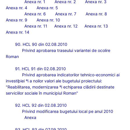
Anexa nr. 1
Anexa nr. 2
Anexa nr. 3
Anexa nr. 4
Anexa nr. 5
Anexa nr. 6
Anexa nr. 7
Anexa nr. 8
Anexa nr. 9
Anexa nr. 10
Anexa nr. 11
Anexa nr. 12
Anexa nr. 13
Anexa nr. 14
90. HCL 90 din 02.08.2010
Privind aprobarea traseului variantei de ocolire
Roman
91. HCL 91 din 02.08.2010
Privind aprobarea indicatorilor tehnico-economici ai
investiþiei ºi a noilor valori ale bugetului proiectului:
"Reabilitarea, modernizarea ºi echiparea clãdirii destinate
serviciilor sociale în municipiul Roman"
92. HCL 92 din 02.08.2010
Privind modificarea bugetului local pe anul 2010
Anexa
93. HCL 93 din 07.09.2010