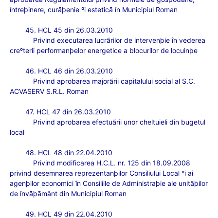
întreþinere, curãþenie ºi esteticã în Municipiul Roman
45. HCL 45 din 26.03.2010
Privind executarea lucrãrilor de intervenþie în vederea
creºterii performanþelor energetice a blocurilor de locuinþe
46. HCL 46 din 26.03.2010
Privind aprobarea majorãrii capitalului social al S.C.
ACVASERV S.R.L. Roman
47. HCL 47 din 26.03.2010
Privind aprobarea efectuãrii unor cheltuieli din bugetul
local
48. HCL 48 din 22.04.2010
Privind modificarea H.C.L. nr. 125 din 18.09.2008
privind desemnarea repre
zentanþilor Consiliului Local ºi ai
agenþilor economici în Consiliile de Administraþie ale unitãþilor
de învãþãmânt din Municipiul Roman
49. HCL 49 din 22.04.2010