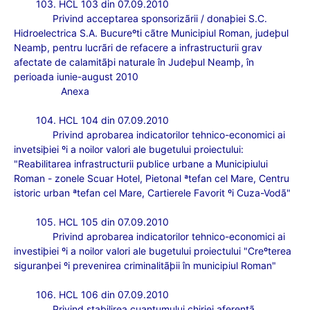
103. HCL 103 din 07.09.2010
Privind acceptarea sponsorizãrii / donaþiei S.C.
Hidroelectrica S.A. Bucureºti cãtre Municipiul Roman, judeþul
Neamþ, pentru lucrãri de refacere a infrastructurii grav
afectate de calamitãþi naturale în Judeþul Neamþ, în
perioada iunie-august 2010
Anexa
104. HCL 104 din 07.09.2010
Privind aprobarea indicatorilor tehnico-economici ai
invetsiþiei ºi a noilor valori ale bugetului proiectului:
"Reabilitarea infrastructurii publice urbane a Municipiului
Roman - zonele Scuar Hotel, Pietonal ªtefan cel Mare, Centru
istoric urban ªtefan cel Mare, Cartierele Favorit ºi Cuza-Vodã"
105. HCL 105 din 07.09.2010
Privind aprobarea indicatorilor tehnico-economici ai
investiþiei ºi a noilor valori ale bugetului proiectului "Creºterea
siguranþei ºi prevenirea criminalitãþii în municipiul Roman"
106. HCL 106 din 07.09.2010
Privind stabilirea cuantumului chiriei aferentã