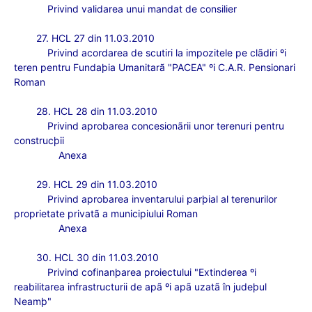
Privind validarea unui mandat de consilier
27. HCL 27 din 11.03.2010
Privind acordarea de scutiri la impozitele pe clãdiri ºi
teren pentru Fundaþia Umanitarã "PACEA" ºi C.A.R. Pensionari
Roman
28. HCL 28 din 11.03.2010
Privind aprobarea concesionãrii unor terenuri pentru
construcþii
Anexa
29. HCL 29 din 11.03.2010
Privind aprobarea inventarului parþial al terenurilor
proprietate privatã a municipiului Roman
Anexa
30. HCL 30 din 11.03.2010
Privind cofinanþarea proiectului "Extinderea ºi
reabilitarea infrastructurii de apã ºi apã uzatã în judeþul
Neamþ"