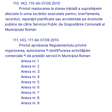
110. HCL 110 din 07.09.2010
Privind readucerea la starea iniþialã a suprafeþelor
afectate în urma lucrãrilor executate pentru: branºamente,
racorduri, reparaþii planificate sau accidentale pe drumurile
publice de cãtre Serviciul Public de Gospodãrire Comunalã al
Municipiului Roman
111. HCL 111 din 07.09.2010
Privind aprobarea Regulamentului privind
organizarea, autorizarea ºi desfãºurarea activitãþilor
comerciale ºi de prestãri servicii în Municipiul Roman
Anexa nr. 1
Anexa nr. 2
Anexa nr. 3
Anexa nr. 4
Anexa nr. 5
Anexa nr. 6
Anexa nr. 7
Anexa nr. 8
Anexa nr. 9