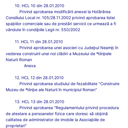
10. HCL 10 din 28.01.2010
Privind aprobarea modificãrii anexei la Hotãrârea
Consiliului Local nr. 105/28.11.2002 privind aprobarea listei
spaþiilor comerciale sau de prestãri servicii ce urmeazã a fi
vândute în condiþiile Legii nr. 550/2002
11. HCL 11 din 28.01.2010
Privind aprobarea unei asocieri cu Judeþul Neamþ în
vederea construirii unei noi clãdiri a Muzeului de ªtiinþele
Naturii Roman
Anexa
12. HCL 12 din 28.01.2010
Privind aprobarea studiului de fezabilitate "Construire
Muzeu de ªtiinþe ale Naturii în municipiul Roman"
13. HCL 13 din 28.01.2010
Privind aprobarea "Regulamentului privind procedura
de atestare a persoanelor fizice care doresc sã obþinã
calitatea de administrator de imobile la Asociaþiile de
proprietari"