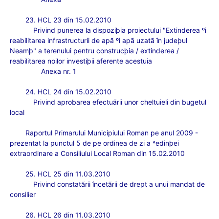
23. HCL 23 din 15.02.2010
Privind punerea la dispoziþia proiectului "Extinderea ºi
reabilitarea infrastructurii de apã ºi apã uzatã în judeþul
Neamþ" a terenului pentru construcþia / extinderea /
reabilitarea noilor investiþii aferente acestuia
Anexa nr. 1
24. HCL 24 din 15.02.2010
Privind
aprobarea efectuãrii unor cheltuieli din bugetul
local
Raportul Primarului Municipiului Roman pe anul 2009 -
prezentat la punctul 5 de pe ordinea de zi a ªedinþei
extraordinare a Consiliului Local Roman din 15.02.2010
25. HCL 25 din 11.03.2010
Privind constat
ãrii încetãrii de drept a unui mandat de
consilier
26. HCL 26 din 11.03.2010