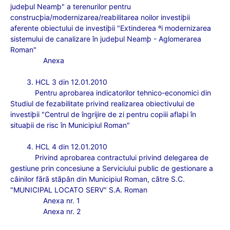
judeþul Neamþ" a terenurilor pentru
construcþia/modernizarea/reabilitarea noilor investiþii
aferente obiectului de investiþii "Extinderea ºi modernizarea
sistemului de canalizare în judeþul Neamþ - Aglomerarea
Roman"
Anexa
3. HCL 3 din 12.01.2010
Pentru aprobarea indicatorilor tehnico-economici din
Studiul de fezabilitate privind realizarea obiectivului de
investiþii "Centrul de îngrijire de zi pentru copiii aflaþi în
situaþii de risc în Municipiul Roman"
4. HCL 4 din 12.01.2010
Privind aprobarea contractului privind delegarea de
gestiune prin concesiune a Serviciului public de gestionare a
câinilor fãrã stãpân din Municipiul Roman, cãtre S.C.
"MUNICIPAL LOCATO SERV" S.A. Roman
Anexa nr. 1
Anexa nr. 2