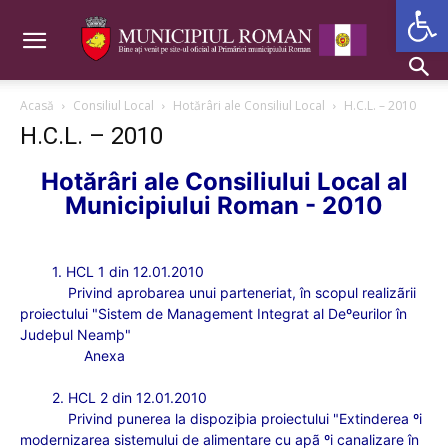
Deschide b
Acasă
Consiliul Local
Hotărâri ale Consiliul Local
H.C.L. – 2010
H.C.L. – 2010
Hotărâri ale Consiliului Local al
Municipiului Roman - 20
1
0
1. HCL 1 din 12.01.2010
Privind aprobarea unui parteneriat,
în scopul realizãrii
proiectului "Sistem de Management Integrat al Deºeurilor în
Judeþul Neamþ"
Anexa
2. HCL 2 din 12.01.2010
Privind punerea la dispoziþia proiectului "Extinderea ºi
modernizarea sistemului de alimentare cu apã ºi canalizare în