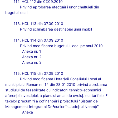
112. HCL 112 din 07.09.2010
Privind aprobarea efectuãrii unor cheltuieli din
bugetul local
113. HCL 113 din 07.09.2010
Privind schimbarea destinaþiei unui imobil
114. HCL 114 din 07.09.2010
Privind modificarea bugetului local pe anul 2010
Anexa nr. 1
Anexa nr. 2
Anexa nr. 3
115. HCL 115 din 07.09.2010
Privind modificarea Hotãrârii Consiliului Local al
municipiului Roman nr. 14 din 28.01.2010 privind aprobarea
studiului de fezabilitate cu indicatorii tehnico-economici
aferenþi investiþiei, a planului anual de evoluþie a tarifelor ºi
taxelor precum ºi a cofinanþãrii proiectului "Sistem de
Management Integrat al Deºeurilor în Judeþul Neamþ"
Anexa