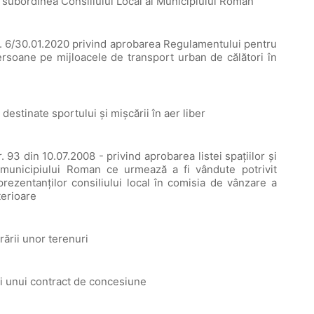
în subordinea Consiliului Local al Municipiului Roman
nr. 6/30.01.2020 privind aprobarea Regulamentului pentru
persoane pe mijloacele de transport urban de călători în
destinate sportului și mișcării în aer liber
. 93 din 10.07.2008 - privind aprobarea listei spațiilor și
a municipiului Roman ce urmează a fi vândute potrivit
ezentanților consiliului local în comisia de vânzare a
terioare
ării unor terenuri
ii unui contract de concesiune