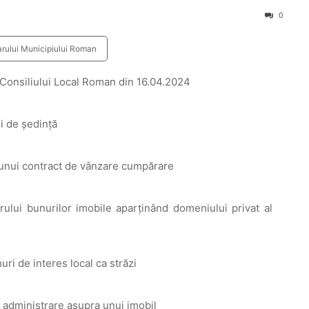
0
arului Municipiului Roman
 Consiliului Local Roman din 16.04.2024
i de şedinţă
i unui contract de vânzare cumpărare
arului bunurilor imobile aparținând domeniului privat al
uri de interes local ca străzi
e administrare asupra unui imobil