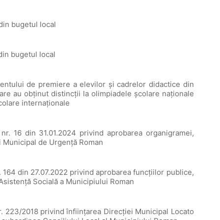
din bugetul local
din bugetul local
ntului de premiere a elevilor și cadrelor didactice din
re au obținut distincții la olimpiadele școlare naționale
colare internaționale
 nr. 16 din 31.01.2024 privind aprobarea organigramei,
lului Municipal de Urgenţă Roman
. 164 din 27.07.2022 privind aprobarea funcțiilor publice,
e Asistență Socială a Municipiului Roman
r. 223/2018 privind înființarea Direcției Municipal Locato