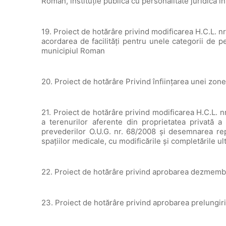
Roman, instituție publică cu personalitate juridică 
19. Proiect de hotărâre privind modificarea H.C.L. 
acordarea de facilități pentru unele categorii de 
municipiul Roman
20. Proiect de hotărâre Privind înființarea unei zone 
21. Proiect de hotărâre privind modificarea H.C.L. nr
a terenurilor aferente din proprietatea privată 
prevederilor O.U.G. nr. 68/2008 și desemnarea repr
spațiilor medicale, cu modificările și completările ul
22. Proiect de hotărâre privind aprobarea dezmembr
23. Proiect de hotărâre privind aprobarea prelungir