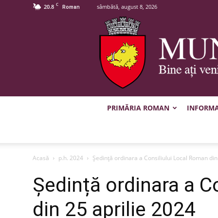
C
20.8
sâmbătă, august 8, 2026
Roman
PRIMĂRIA ROMAN
INFORMAȚ
Acasă
p.h. 2024
Ședință ordinara a Consiliului Local Roman din
Ședință ordinara a C
din 25 aprilie 2024