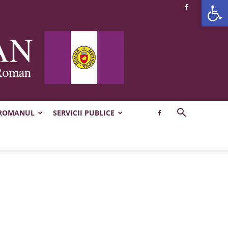
Deschide b
 ROMANUL
SERVICII PUBLICE