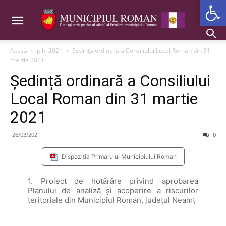
Deschide b
Acasă
p.h. 2021
Ședință ordinară a Consiliului Local Roman din 31
martie 2021
Ședință ordinară a Consiliului
Local Roman din 31 martie
2021
26/03/2021
0
Dispoziția Primarului Municipiului Roman
1. Proiect de hotărâre privind aprobarea
Planului de analiză și acoperire a riscurilor
teritoriale din Municipiul Roman, județul Neamț