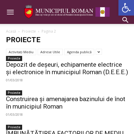
Deschide b
Acasă
Proiecte
Pagina 2
PROIECTE
Activitaţi Mediu
Adrese Utile
Agenda publică
Proiecte
Depozit de deşeuri, echipamente electrice
şi electronice în municipiul Roman (D.E.E.E.)
01/03/2018
Proiecte
Construirea şi amenajarea bazinului de înot
în municipiul Roman
01/03/2018
Proiecte
ÎMBUNĂTĂȚIREA FACTORILOR DE MEDIU