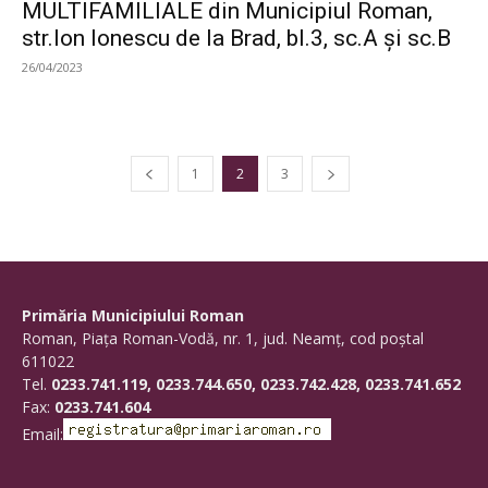
MULTIFAMILIALE din Municipiul Roman,
str.Ion Ionescu de la Brad, bl.3, sc.A și sc.B
26/04/2023
1
2
3
Primăria Municipiului Roman
Roman, Piaţa Roman-Vodă, nr. 1, jud. Neamţ, cod poştal
611022
Tel.
0233.741.119, 0233.744.650, 0233.742.428, 0233.741.652
Fax:
0233.741.604
Email: