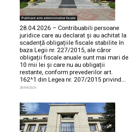
Publicare acte administrative fiscale
28.04.2026 – Contribuabili persoane
juridice care au declarat și au achitat la
scadență obligațiile fiscale stabilite în
baza Legii nr. 227/2015, ale căror
obligații fiscale anuale sunt mai mari de
10 mii lei și care nu au obligații
restante, conform prevederilor art.
162^1 din Legea nr. 207/2015 privind...
28/04/2026