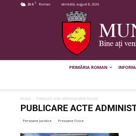
C
26.6
sâmbătă, august 8, 2026
Roman
PRIMĂRIA ROMAN
INFORMA
Acasă
Publicare acte administrative fiscale
PUBLICARE ACTE ADMINIST
Persoane Juridice
Presoane Fizice