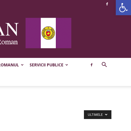
Deschide b
ROMANUL
SERVICII PUBLICE
ULTIMELE