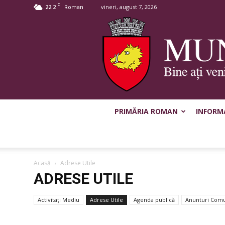
C
22.2
vineri, august 7, 2026
Roman
PRIMĂRIA ROMAN
INFORMA
Acasă
Adrese Utile
ADRESE UTILE
Activitaţi Mediu
Adrese Utile
Agenda publică
Anunturi Comu