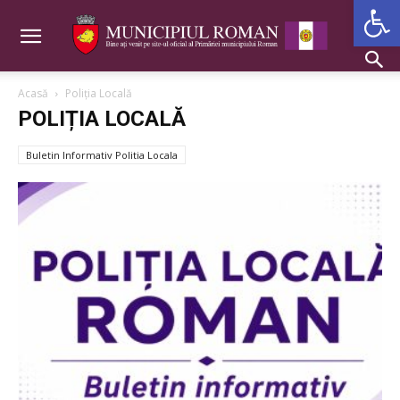
Deschide b
Acasă
Poliția Locală
POLIȚIA LOCALĂ
Buletin Informativ Politia Locala