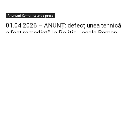
Anunturi Comunicate de presa
01.04.2026 – ANUNȚ: defecțiunea tehnică
a fost remediată la Poliția Locala Roman
01/04/2026